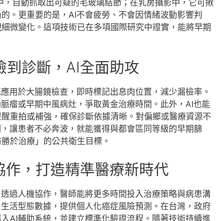
片中，自動抓取出可疑的毛玻璃結節；在乳房攝影中，它可揪
的。更重要的是，AI不會疲勞、不會因情緒波動影響判
現細微變化。這項技術已在多項國際研究中證實，能將早期
到診斷，AI全面助攻
統應用於大腸鏡檢查，即時標記出息肉位置，減少漏檢率。
動脈瘤或早期中風病灶，爭取黃金治療時間。此外，AI也能
提醒重拍或補強，確保診斷依據清晰。對偏鄉或醫療資源不
制，讓患者不必奔波，就能獲得與都會區同等級的早期篩
防勝於治療」的公共衛生目標。
協作，打造精準醫療新時代
。透過人機協作，醫師能將更多時間投入治療策略與病患溝
、生活型態數據，提供個人化癌症風險預測。在台灣，政府
入AI輔助系統，並建立標準化驗證流程。隨著技術持續進