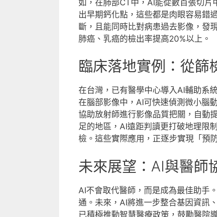
如，在肺部CT中，AI能從數百張切
出早期鈣化點，這些都是肉眼容易錯過
斷，且能同時比對病患過去影像，發
肺癌、乳癌的檢出率提高20%以上。
臨床落地實例：從篩檢
在台灣，已有醫學中心導入AI輔助系
在腦部影像中，AI可快速偵測微小腦
協助放射師進行影像品質把關，自動
足的地區，AI遠距判讀更打破地理限
檢。這些實際應用，正逐步實現「預
未來展望：AI與醫師
AI不會取代醫師，而是成為最佳助手
通。未來，AI將進一步整合基因資訊
已積極推動智慧醫療政策，鼓勵醫院導