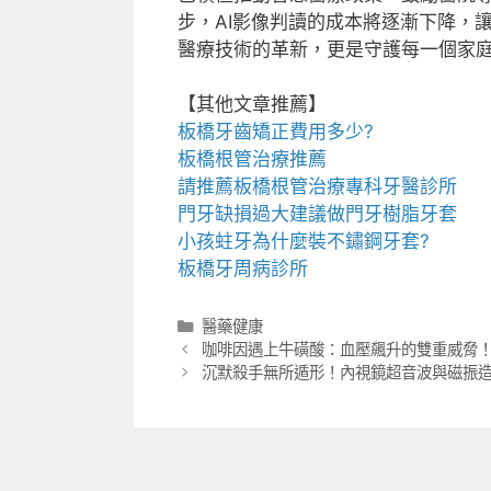
步，AI影像判讀的成本將逐漸下降，
醫療技術的革新，更是守護每一個家
【其他文章推薦】
板橋牙齒矯正
費用多少?
板橋根管治療
推薦
請推薦
板橋根管治療專科
牙醫診所
門牙缺損過大建議做
門牙樹脂牙套
小孩蛀牙為什麼裝
不鏽鋼牙套
?
板橋牙周病診所
分
醫藥健康
類
咖啡因遇上牛磺酸：血壓飆升的雙重威脅
沉默殺手無所遁形！內視鏡超音波與磁振