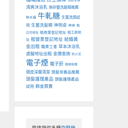
消防水帶
清爽沐浴乳
無矽靈洗髮精推薦
牛軋糖
生薑洗頭試
熱水器
生薑洗髮精
神明桌
用
神桌
租
租商業登記地址
租工商地
公司地址
租營業登記地址
結婚黃
址
金出租
草本沐浴乳
職業工會
虛擬地址出租
金價查詢
防火泥
電子煙
電子菸
頭條新聞
頭皮深層清潔
頭髮保養品推薦
頭髮護理產品
頭髮護理產品
飾金買賣
試用