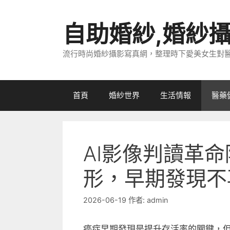
跳
至
自助婚紗,婚紗
主
要
流行時尚婚紗攝影寫真網，整理時下愛美女生對
內
容
首頁
婚紗世界
生活情報
醫藥
AI影像判讀革
形，早期發現不
2026-06-19
作者:
admin
癌症早期發現是提升存活率的關鍵，