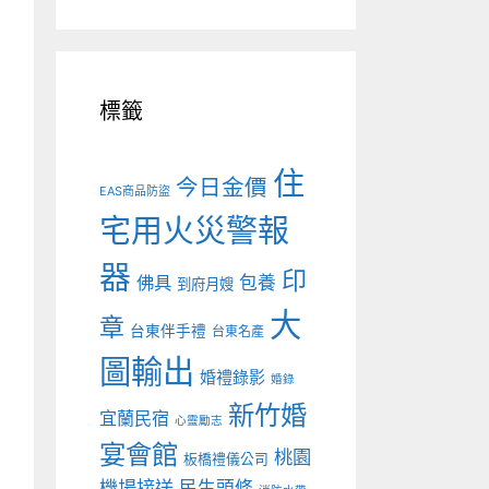
標籤
住
今日金價
EAS商品防盜
宅用火災警報
器
印
佛具
包養
到府月嫂
大
章
台東伴手禮
台東名產
圖輸出
婚禮錄影
婚錄
新竹婚
宜蘭民宿
心靈勵志
宴會館
桃園
板橋禮儀公司
機場接送
民生頭條