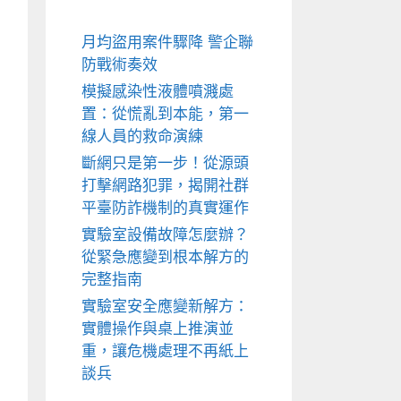
月均盜用案件驟降 警企聯
防戰術奏效
模擬感染性液體噴濺處
置：從慌亂到本能，第一
線人員的救命演練
斷網只是第一步！從源頭
打擊網路犯罪，揭開社群
平臺防詐機制的真實運作
實驗室設備故障怎麼辦？
從緊急應變到根本解方的
完整指南
實驗室安全應變新解方：
實體操作與桌上推演並
重，讓危機處理不再紙上
談兵