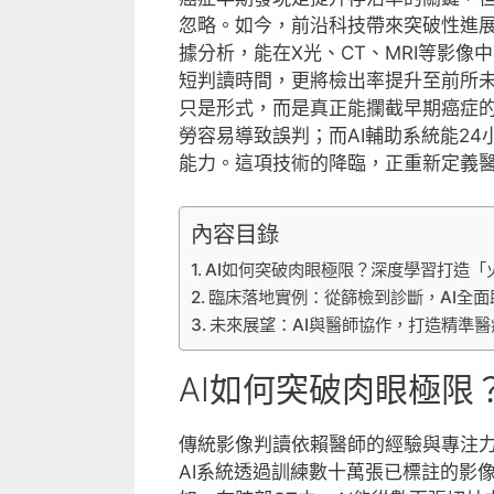
忽略。如今，前沿科技帶來突破性進展
據分析，能在X光、CT、MRI等影
短判讀時間，更將檢出率提升至前所
只是形式，而是真正能攔截早期癌症
勞容易導致誤判；而AI輔助系統能2
能力。這項技術的降臨，正重新定義
內容目錄
AI如何突破肉眼極限？深度學習打造「
臨床落地實例：從篩檢到診斷，AI全面
未來展望：AI與醫師協作，打造精準醫
AI如何突破肉眼極
傳統影像判讀依賴醫師的經驗與專注
AI系統透過訓練數十萬張已標註的影