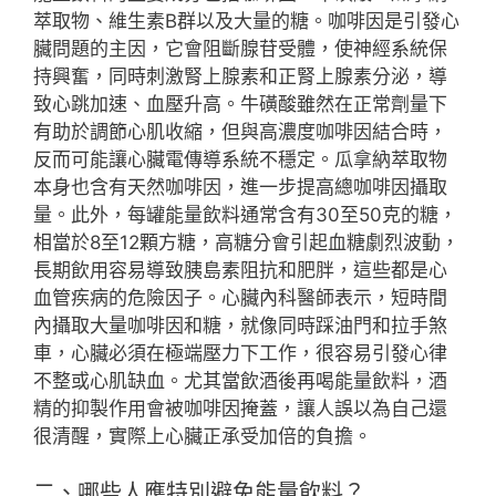
萃取物、維生素B群以及大量的糖。咖啡因是引發心
臟問題的主因，它會阻斷腺苷受體，使神經系統保
持興奮，同時刺激腎上腺素和正腎上腺素分泌，導
致心跳加速、血壓升高。牛磺酸雖然在正常劑量下
有助於調節心肌收縮，但與高濃度咖啡因結合時，
反而可能讓心臟電傳導系統不穩定。瓜拿納萃取物
本身也含有天然咖啡因，進一步提高總咖啡因攝取
量。此外，每罐能量飲料通常含有30至50克的糖，
相當於8至12顆方糖，高糖分會引起血糖劇烈波動，
長期飲用容易導致胰島素阻抗和肥胖，這些都是心
血管疾病的危險因子。心臟內科醫師表示，短時間
內攝取大量咖啡因和糖，就像同時踩油門和拉手煞
車，心臟必須在極端壓力下工作，很容易引發心律
不整或心肌缺血。尤其當飲酒後再喝能量飲料，酒
精的抑製作用會被咖啡因掩蓋，讓人誤以為自己還
很清醒，實際上心臟正承受加倍的負擔。
二、哪些人應特別避免能量飲料？