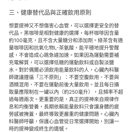
三、健康替代品與正確飲用原則
想要提神又不想傷害心血管，可以選擇更安全的替
代品。黑咖啡是相對健康的選擇，每杯咖啡因含量
約100毫克，且不含大量糖分和添加劑。綠茶含有適
量咖啡因和抗氧化物L-茶氨酸，能平穩地提升警醒
感，不會造成心跳急遽加速。如果因為運動需要補
充電解質，可以選擇低糖的運動飲料或自製淡鹽
水。對於偶爾必須飲用能量飲料的人，心臟內科醫
師建議遵循「三不原則」：不要空腹飲用、不要與
酒精混用、不要在運動前後大量飲用。並且每日攝
取量應限制在一罐以內（約250毫升），且頻率不超
過每週兩次。更重要的是，真正的提神來自規律作
息和均衡營養，長期依賴能量飲料只會讓身體的疲
勞感被掩蓋，最終導致更嚴重的健康問題。心臟內
科醫師呼籲，保護心血管從日常選擇開始，別讓一
時的提神變成終生的遺憾。