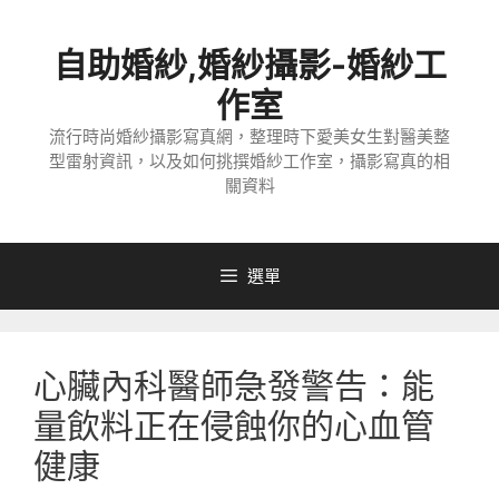
跳
至
自助婚紗,婚紗攝影-婚紗工
主
要
作室
內
流行時尚婚紗攝影寫真網，整理時下愛美女生對醫美整
容
型雷射資訊，以及如何挑撰婚紗工作室，攝影寫真的相
關資料
選單
心臟內科醫師急發警告：能
量飲料正在侵蝕你的心血管
健康