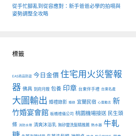
從手忙腳亂到從容應對：新手爸爸必學的拍嗝與
姿勢調整全攻略
標籤
住宅用火災警報
今日金價
EAS商品防盜
器
印章
佛具
包養
到府月嫂
台東伴手禮
台東名產
大圖輸出
新
宜蘭民宿
婚禮錄影
婚錄
心靈勵志
竹婚宴會館
桃園機場接送
民生頭
板橋禮儀公司
牛軋
條
清爽沐浴乳
無矽靈洗髮精推薦
熱水器
消防水帶
糖