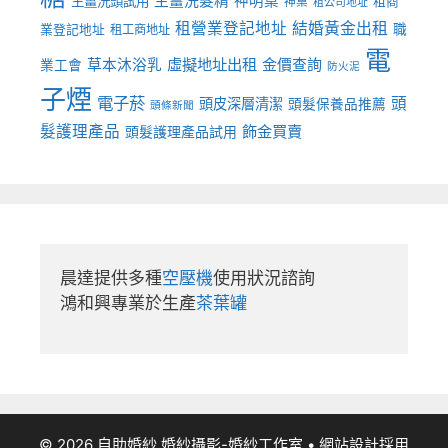
生薑洗髮精
神明桌
生薑洗頭試用
租商
神桌
租公司地址
租營業登記地址
結婚黃金出租
職
業登記地址
租工商地址
電
虛擬地址出租
金價查詢
草本沐浴乳
業工會
防火泥
子煙
電子菸
頭
頭皮深層清潔
頭髮保養品推薦
頭條新聞
髮護理產品
飾金買賣
頭髮護理產品試用
晨達提供多種
空壓機
使用狀況諮詢

鴻和興專業於生產
茶葉罐
© 2026 自助婚紗,婚紗攝影-婚紗工作室
• 網站設計採用