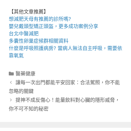
【其他文章推薦】
想
減肥天母
有推薦的診所嗎?
嬰兒戴
頭型
矯正頭盔，更多成功案例分享
台北中醫減肥
多囊性卵巢症候群
相關資料
什麼是
呼吸照護
病房? 當病人無法自主呼吸，需要依
靠氧氣
分
醫藥健康
類
讓每一次出門都能平安回家：合法駕照，你不能
忽略的關鍵
提神不成反傷心！能量飲料對心臟的隱形威脅，
你不可不知的秘密