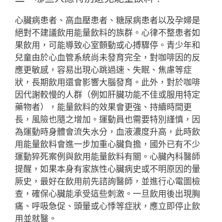
心臟病患者、高血壓患者、糖尿病患者以及孕婦是
絕對不建議飲用能量飲料的族群。心律不整患者如
果飲用，可能導致心室顫動或心搏驟停。青少年和
兒童由於心血管系統尚未發育完全，對咖啡因的反
應更敏感，容易出現心跳過速、失眠、焦慮等症
狀，長期飲用還會影響大腦發育。此外，對於咖啡
因代謝較慢的人群（例如肝臟功能不佳或服用特定
藥物者），能量飲料的效果會更強、持續時間更
長，風險也隨之增加。運動員也需要特別謹慎，因
為運動時身體會流失水分，血液濃度升高，此時飲
用能量飲料會進一步加重心臟負擔，國外已有不少
運動猝死案例與飲用能量飲料有關。心臟內科醫師
提醒，如果本身有家族性心臟病史或不明原因的暈
厥史，最好在飲用前先諮詢醫師，並進行心電圖檢
查，確保心臟能承受這些刺激。一旦飲用後出現胸
痛、呼吸急促、頭暈或心悸等症狀，應立即停止飲
用並就醫。