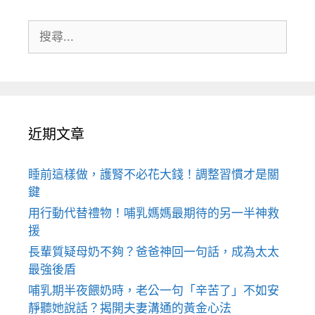
搜
尋:
近期文章
睡前這樣做，護腎不必花大錢！調整習慣才是關
鍵
用行動代替禮物！哺乳媽媽最期待的另一半神救
援
長輩質疑母奶不夠？爸爸神回一句話，成為太太
最強後盾
哺乳期半夜餵奶時，老公一句「辛苦了」不如安
靜聽她說話？揭開夫妻溝通的黃金心法