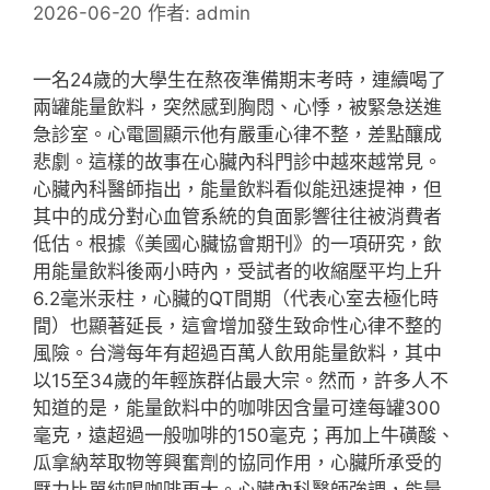
2026-06-20
作者:
admin
一名24歲的大學生在熬夜準備期末考時，連續喝了
兩罐能量飲料，突然感到胸悶、心悸，被緊急送進
急診室。心電圖顯示他有嚴重心律不整，差點釀成
悲劇。這樣的故事在心臟內科門診中越來越常見。
心臟內科醫師指出，能量飲料看似能迅速提神，但
其中的成分對心血管系統的負面影響往往被消費者
低估。根據《美國心臟協會期刊》的一項研究，飲
用能量飲料後兩小時內，受試者的收縮壓平均上升
6.2毫米汞柱，心臟的QT間期（代表心室去極化時
間）也顯著延長，這會增加發生致命性心律不整的
風險。台灣每年有超過百萬人飲用能量飲料，其中
以15至34歲的年輕族群佔最大宗。然而，許多人不
知道的是，能量飲料中的咖啡因含量可達每罐300
毫克，遠超過一般咖啡的150毫克；再加上牛磺酸、
瓜拿納萃取物等興奮劑的協同作用，心臟所承受的
壓力比單純喝咖啡更大。心臟內科醫師強調，能量