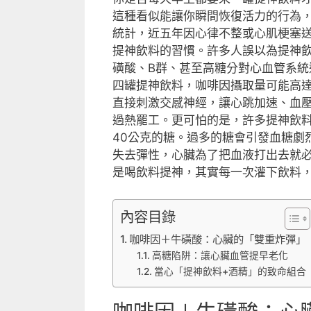
這種看似能讓你瞬間恢復活力的行為
統計，近五年因心律不整或心肌梗塞
提神飲料的習慣。許多人誤以為提神
磺酸、B群、甚至高糖分對心血管系
四罐提神飲料，咖啡因攝取量可能高達
直接刺激交感神經，讓心跳加速、血
過熱罷工。更可怕的是，許多提神飲料
40公克的糖。過多的糖會引發血糖劇
失去彈性，心臟為了把血液打出去就
是喝飲料提神，其實每一次灌下飲料
內容目錄
咖啡因＋牛磺酸：心臟的「雙重炸彈」
高糖陷阱：讓心臟血管提早老化
當心「提神飲料+酒精」的致命組合