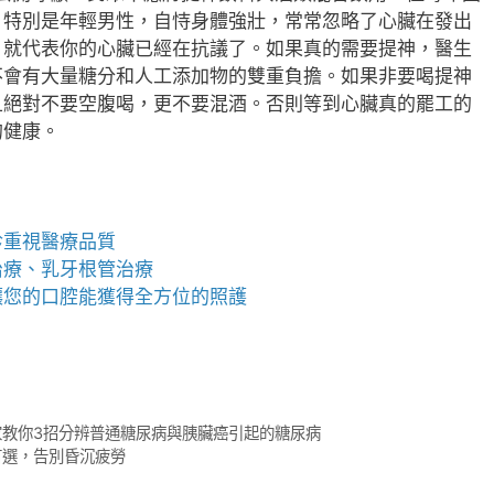
。特別是年輕男性，自恃身體強壯，常常忽略了心臟在發出
，就代表你的心臟已經在抗議了。如果真的需要提神，醫生
不會有大量糖分和人工添加物的雙重負擔。如果非要喝提神
且絕對不要空腹喝，更不要混酒。否則等到心臟真的罷工的
的健康。
診重視醫療品質
治療、乳牙根管治療
讓您的口腔能獲得全方位的照護
教你3招分辨普通糖尿病與胰臟癌引起的糖尿病
首選，告別昏沉疲勞