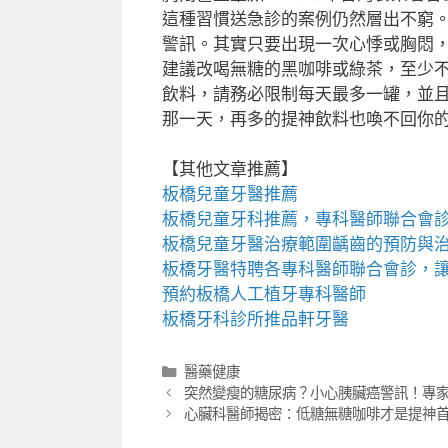
這種習慣送急診的案例仍然層出不窮
警訊。其實只要出現一次心悸或胸悶
建議改喝無糖的黑咖啡或綠茶，至少
飲料，請務必限制每天最多一罐，並
那一天，再多的提神飲料也喚不回你
【其他文章推薦】
板橋兒童牙醫推薦
板橋兒童牙科
推薦，專科醫師聯合會
板橋兒童牙醫
治療範圍齲齒的預防與
板橋牙醫
特聘各專科醫師聯合會診，
預約
板橋人工植牙
專科醫師
板橋牙科
診所推品軒牙醫
分
醫藥健康
類
突然變瘦的糖尿病？小心胰臟癌警訊！專家
心臟科醫師揭密：低糖無糖咖啡才是提神