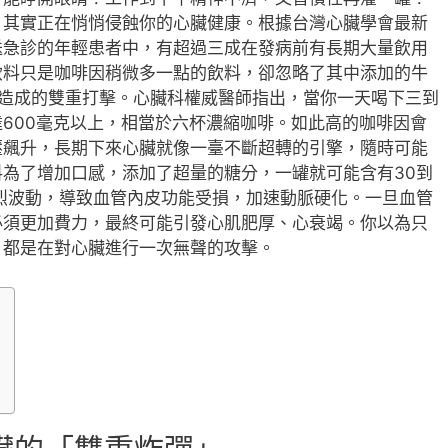
，其實正在悄悄侵蝕你的心臟健康。根據台灣心臟學會最新
送急診的年輕患者中，有超過三成在發病前有長期大量飲用
飲料只是咖啡因稍微多一點的飲料，卻忽略了其中添加的牛
統造成的雙重打擊。心臟科權威醫師指出，當你一天喝下三到
600毫克以上，相當於六杯濃縮咖啡。如此高的咖啡因會
壓飆升，長期下來心臟就像一臺不斷超轉的引擎，隨時可能
為了增加口感，添加了超量的糖分，一罐就可能含有30到
烈波動，導致血管內皮功能受損，加速動脈硬化。一旦血管
必須更加費力，最終可能引發心肌肥厚、心衰竭。你以為只
，都是在對心臟進行一次無聲的攻擊。