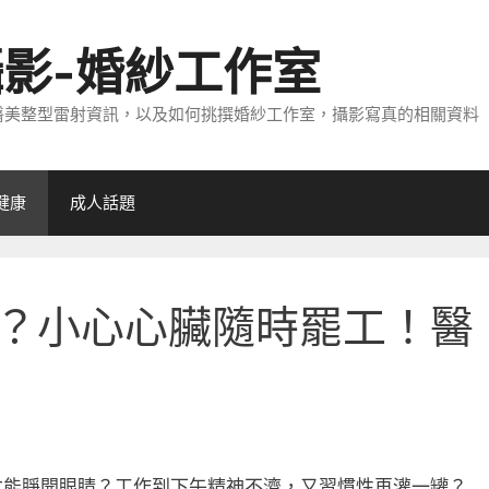
攝影-婚紗工作室
醫美整型雷射資訊，以及如何挑撰婚紗工作室，攝影寫真的相關資料
健康
成人話題
？小心心臟隨時罷工！醫
才能睜開眼睛？工作到下午精神不濟，又習慣性再灌一罐？