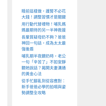
睡前這樣做，護腎不必花
大錢！調整習慣才是關鍵
用行動代替禮物！哺乳媽
媽最期待的另一半神救援
長輩質疑母奶不夠？爸爸
神回一句話，成為太太最
強後盾
哺乳期半夜餵奶時，老公
一句「辛苦了」不如安靜
聽她說話？揭開夫妻溝通
的黃金心法
從手忙腳亂到從容應對：
新手爸爸必學的拍嗝與姿
勢調整全攻略