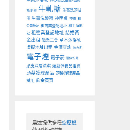
無矽靈洗髮精推薦
牛軋糖
生薑洗頭試
熱水器
生薑洗髮精
神明桌
用
神桌
租
租商業登記地址
租工商地
公司地址
租營業登記地址
結婚黃
址
金出租
草本沐浴乳
職業工會
虛擬地址出租
金價查詢
防火泥
電子煙
電子菸
頭條新聞
頭皮深層清潔
頭髮保養品推薦
頭髮護理產品
頭髮護理產品
飾金買賣
試用
晨達提供多種
空壓機