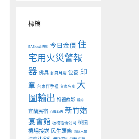
標籤
住
今日金價
EAS商品防盜
宅用火災警報
器
印
佛具
包養
到府月嫂
大
章
台東伴手禮
台東名產
圖輸出
婚禮錄影
婚錄
新竹婚
宜蘭民宿
心靈勵志
宴會館
桃園
板橋禮儀公司
機場接送
民生頭條
消防水帶
清爽沐浴乳