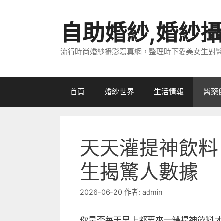
跳
至
自助婚紗,婚紗
主
要
流行時尚婚紗攝影寫真網，整理時下愛美女生對
內
容
首頁
婚紗世界
生活情報
醫藥
天天灌提神飲料
生揭驚人數據
2026-06-20
作者:
admin
你是否每天早上都要來一罐提神飲料