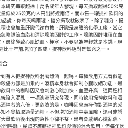
本研究追蹤超過十萬名成年人發現，每天攝取超過50公克
量低於25公克的人高出將近兩倍。而市售一罐提神飲料的
句話說，你每天喝兩罐，糖分攝取就破表了。除了糖分，提
累積也會加重肝臟代謝負擔。肝臟是身體的化學工廠，當它
能忽略調節血脂和清除壞膽固醇的工作。壞膽固醇堆積在血
窄，最終導致心肌缺血、梗塞。不要以為年輕就是本錢，現
已經比十年前增加了四成，提神飲料絕對是幫兇之一。
組合
看到有人把提神飲料混著烈酒一起喝。這種飲用方式看似能
的殺傷力卻是加乘的。酒精本身就會抑制心臟收縮功能，還
神飲料中的咖啡因又會刺激心跳加快、血壓升高。這兩種相
系統陷入混亂。一項澳洲研究發現，同時飲用提神飲料和酒
喝酒精者的六倍。更危險的是，咖啡因會麻痺你對酒精的感
不知不覺攝取過量酒精，不但增加酒精中毒風險，還可能誘
在大量飲酒後出現的急性心律不整，患者會感到心臟亂跳、
曾公開呼籲，民眾不應將提神飲料與酒類混合飲用，但每年因