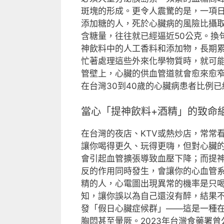
斑塊的形成。更令人震驚的是，一項日
添加糖的人，死於心臟病的風險比攝取
含糖量，往往就已經逼近50公克。換
神飲料中的人工香料和添加物，長期
忙著處理這些外來化學物質時，就可
管壁上，心臟的供血管道就會愈來愈
在台灣30到40歲的心臟病患者比例
當心「提神飲料+酒精」的致命
在台灣的夜店、KTV或熱炒店，常常
讓你喝得更久、玩得更嗨，但對心臟
會引起血管擴張導致血壓下降；而提
反的作用同時發生，會讓你的心血管
精的人，心電圖出現異常的機率是只
知，讓你誤以為自己還沒有醉，結果
發「假日心臟症候群」——這是一種
胸悶甚至暈厥。2023年台灣食藥署