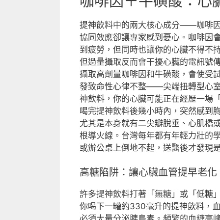
咖啡因＋牛磺酸：心
提神飲料中的兩大核心成分——咖啡
協同效應卻讓專家感到憂心。咖啡因
到疲勞，但同時也讓你的心臟不得不
但過量攝取反而會干擾心臟的電訊號
攝取高劑量咖啡因和牛磺酸，會使受試
發致命性心律不整——尖端扭轉型心
神飲料，你的心臟可能正在經歷一場
喝完提神飲料後幾小時內，突然感到
尤其是本身就有二尖瓣脫垂、心肌橋
根導火線。台灣每年都有年輕力壯的
或辦公桌上倒地不起，送醫後才發現
高糖陷阱：讓心臟血管提早老化
許多提神飲料打著「無糖」或「低糖
你喝下一罐約330毫升的提神飲料，
必須大量分泌胰島素。頻繁的血糖高