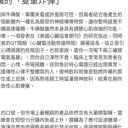
臟的「雙重炸彈」
因與牛磺酸，單獨來看或許風險可控，但兩者結合後產生的
會阻斷體內一種名為腺苷的神經傳導物質，讓你暫時感覺不
持續高速運轉。牛磺酸雖然本身具有調節心肌收縮的功能，
傳導。一項發表在《美國心臟協會期刊》的研究指出，同時
者的QT間期（心臟電活動恢復時間）顯著延長，這正是引
室心搏過速的危險因子。也就是說，當你一次喝下兩三罐提
「電氣風暴」，而你自己渾然不覺。臨床上常常見到患者在
胸悶、心悸、呼吸困難，送到急診時心電圖已經出現異常。
或遺傳性心律不整體質的人，提神飲料就像是點燃炸藥的那
學生或上班族，因為熬夜趕工時猛灌提神飲料，結果在廁所
是急性心肌梗塞。
」的口號，但市場上最暢銷的產品依然含有大量精製糖。當
血糖會在短短15分鐘內急遽上升，胰臟為了應付這波糖潮，
峰會讓血管內皮細胞長期處於發炎狀態，直接導致動脈硬化