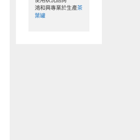
使用狀況諮詢

鴻和興專業於生產
茶
葉罐