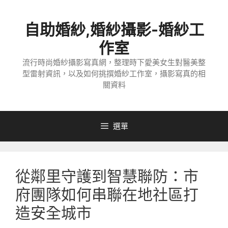
跳
至
自助婚紗,婚紗攝影-婚紗工
主
要
作室
內
流行時尚婚紗攝影寫真網，整理時下愛美女生對醫美整
容
型雷射資訊，以及如何挑撰婚紗工作室，攝影寫真的相
關資料
選單
從鄰里守護到智慧聯防：市
府團隊如何串聯在地社區打
造安全城市