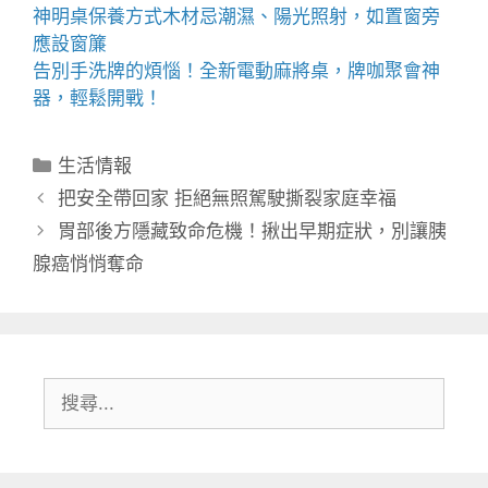
神明桌
保養方式木材忌潮濕、陽光照射，如置窗旁
應設窗簾
告別手洗牌的煩惱！全新
電動麻將桌
，牌咖聚會神
器，輕鬆開戰！
分
生活情報
類
把安全帶回家 拒絕無照駕駛撕裂家庭幸福
胃部後方隱藏致命危機！揪出早期症狀，別讓胰
腺癌悄悄奪命
搜
尋: