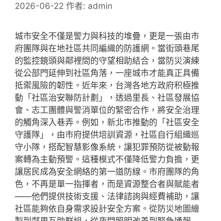
2026-06-22
作者:
admin
城市安全不僅是警力與科技的堆疊，更是一張由市
府團隊與在地社區共同編織的防護網。當街頭巷尾
的監控鏡頭與鄰裡間的守望相助結合，當防災演練
從公部門延伸到社區角落，一座城市才能真正具備
抵禦風險的韌性。近年來，台灣各地方政府积極推
動「社區治安聯防計劃」，透過里長、社區發展協
會、志工團體與警消單位的緊密合作，將安全治理
的觸角深入巷弄。例如，新北市推動的「社區安全
守護隊」，由市府提供培訓資源，社區自行組織巡
守小隊，搭配智慧影像系統，讓犯罪預防從被動報
案轉為主動預警。這種模式不僅降低警力負擔，更
讓居民成為安全網絡的第一道防線。市府團隊的角
色，不再是單一指揮者，而是資源整合者與賦能者
——他們提供技術支援、法律諮詢與經費補助，讓
社區能夠依自身需求設計安全方案。從防災地圖繪
製到鄰里互助群組，從夜間照明改善到緊急通報