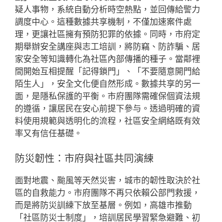
疑人事物，系統自動分析時空熱點，並回傳給警力
調度中心。這種數據共享機制，不僅加速案件處
理，更讓社區擁有預防犯罪的依據。同時，市府定
期舉辦安全講座與志工培訓，將防竊、防詐騙、居
家安全等知識轉化為社區內部傳播的種子。當鄰裡
間開始互相提醒「記得鎖門」、「不要隨意開門給
陌生人」，安全文化便自然形成。數據共享的另一
面，是隱私保護的平衡。市府團隊需確保個資法規
的遵循，讓居民在安心前提下參与。透過明確的資
料使用規範與透明化的流程，社區安全網絡既有效
率又有信任基礎。
防災韌性：市府與社區共同演練
面對地震、颱風等天然災害，城市的韌性取決於社
區的自救能力。市府團隊不再只依賴公部門救援，
而是將防災訓練下放至基層。例如，高雄市推動
「社區防災士制度」，培訓居民學習緊急避難、初