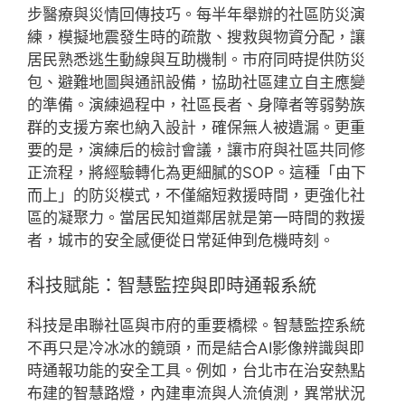
步醫療與災情回傳技巧。每半年舉辦的社區防災演
練，模擬地震發生時的疏散、搜救與物資分配，讓
居民熟悉逃生動線與互助機制。市府同時提供防災
包、避難地圖與通訊設備，協助社區建立自主應變
的準備。演練過程中，社區長者、身障者等弱勢族
群的支援方案也納入設計，確保無人被遺漏。更重
要的是，演練后的檢討會議，讓市府與社區共同修
正流程，將經驗轉化為更細膩的SOP。這種「由下
而上」的防災模式，不僅縮短救援時間，更強化社
區的凝聚力。當居民知道鄰居就是第一時間的救援
者，城市的安全感便從日常延伸到危機時刻。
科技賦能：智慧監控與即時通報系統
科技是串聯社區與市府的重要橋樑。智慧監控系統
不再只是冷冰冰的鏡頭，而是結合AI影像辨識與即
時通報功能的安全工具。例如，台北市在治安熱點
布建的智慧路燈，內建車流與人流偵測，異常狀況