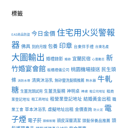
標籤
住宅用火災警報
今日金價
EAS商品防盜
器
印章
佛具
包養
到府月嫂
台東伴手禮
台東名產
大圖輸出
新
宜蘭民宿
婚禮錄影
婚錄
心靈勵志
竹婚宴會館
桃園機場接送
民生頭
板橋禮儀公司
牛軋
條
清爽沐浴乳
無矽靈洗髮精推薦
熱水器
消防水帶
糖
生薑洗髮精
神明桌
生薑洗頭試用
租商
神桌
租公司地址
租營業登記地址
結婚黃金出租
職
業登記地址
租工商地址
電
虛擬地址出租
金價查詢
草本沐浴乳
業工會
防火泥
子煙
電子菸
頭
頭皮深層清潔
頭髮保養品推薦
頭條新聞