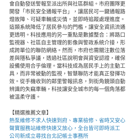
會自動發送警報至派出所與社區群組。市府團隊更
開發「市民安全通報平台」，讓居民可一鍵通報路
燈故障、可疑車輛或災情，並即時追蹤處理進度。
這類系統降低了居民參与的門檻，讓安全資訊流通
更透明。科技應用的另一重點是數據整合：將路口
監視器、社區自主管理的影像與警政系統介接，形
成跨單位的聯防網絡。然而，市府也需關注數位落
差與隱私爭議，透過社區說明會與資安認證，確保
設備使用合乎倫理。當科技成為居民手上的主動工
具，而非常被動的監視，智慧聯防才能真正發揮功
效。從手機收到的鄰里警報訊息，到街角鏡頭自動
辨識的失竊車輛，科技讓安全城市的每一個角落都
被溫柔守護。
【精選推薦文章】
熱泵維修
不求人快速到府、專業檢修、省時又安心
聲寶服務站
維修快速又放心，全台皆可即時派工
公司新成立尋找
台北記帳士事務所