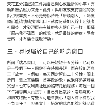
天花五分鐘記錄三件讓自己開心或挫折的小事，有
助於釐清壓力來源。此外，與朋友或支持團體的談
話也很重要。不必覺得訴苦是「麻煩別人」，適度
傾訴能讓情緒找到出口。就像阿華加入線上照護者
社團後，才發現原來有這麼多人跟自己一樣，那種
「原來我不孤單」的感覺，就是最好的療癒。學會
覺察，才有機會採取行動。
三、尋找屬於自己的喘息窗口
所謂「喘息窗口」，可以是短短十五分鐘，也可以
是一整個下午。關鍵不在時間長短，而在於能否真
正「放空」。例如，每天固定留出二十分鐘，關上
房門，戴上耳機聽一首喜歡的歌，或泡杯熱茶靜坐
冥想。也可以利用社區的臨時托顧服務，每週一個
下午讓專業人員接手，自己外出散步、看場電影、
和朋友吃飯。有些人可能會擔心「別人會不會說我
不負責任？」但事實上，適當的休息能讓照護品質