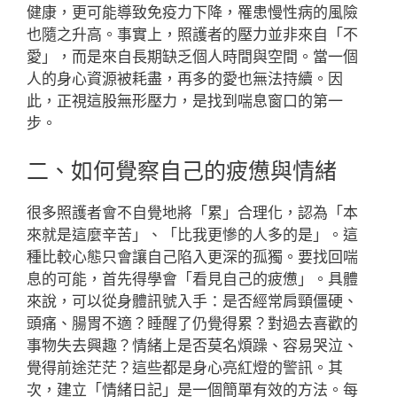
健康，更可能導致免疫力下降，罹患慢性病的風險
也隨之升高。事實上，照護者的壓力並非來自「不
愛」，而是來自長期缺乏個人時間與空間。當一個
人的身心資源被耗盡，再多的愛也無法持續。因
此，正視這股無形壓力，是找到喘息窗口的第一
步。
二、如何覺察自己的疲憊與情緒
很多照護者會不自覺地將「累」合理化，認為「本
來就是這麼辛苦」、「比我更慘的人多的是」。這
種比較心態只會讓自己陷入更深的孤獨。要找回喘
息的可能，首先得學會「看見自己的疲憊」。具體
來說，可以從身體訊號入手：是否經常肩頸僵硬、
頭痛、腸胃不適？睡醒了仍覺得累？對過去喜歡的
事物失去興趣？情緒上是否莫名煩躁、容易哭泣、
覺得前途茫茫？這些都是身心亮紅燈的警訊。其
次，建立「情緒日記」是一個簡單有效的方法。每