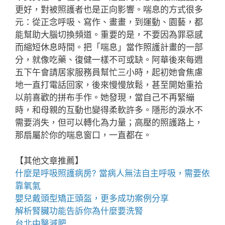
更好，對被照護者也是正向影響。喘息的方式很多
元：從正念呼吸、寫作、畫畫，到運動、園藝，都
能幫助大腦切換頻道。重要的是，不要因為罪惡感
而縮短休息時間。把「喘息」當作照護計畫的一部
分，就像吃藥、復健一樣不可或缺。阿華後來每週
五下午會請居家服務員幫忙三小時，起初她會焦慮
地一直打電話回家，後來慢慢放鬆，甚至開始重拾
以前喜歡的拼布手作。她發現，當自己不再緊繃
時，和母親的互動也變得柔軟許多。隱形的淚水不
需要消失，但可以轉化為力量；高壓的照護路上，
那扇屬於你的喘息窗口，一直都在。
【其他文章推薦】
什麼是
呼吸照護
病房? 當病人無法自主呼吸，需要依
靠氧氣
嬰兒戴
頭型
矯正頭盔，更多成功案例分享
解析腎臟功能告訴你為什麼要
洗腎
台北中醫減肥