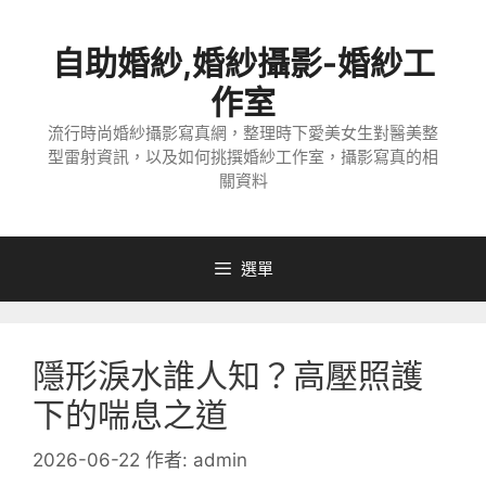
跳
至
自助婚紗,婚紗攝影-婚紗工
主
要
作室
內
流行時尚婚紗攝影寫真網，整理時下愛美女生對醫美整
容
型雷射資訊，以及如何挑撰婚紗工作室，攝影寫真的相
關資料
選單
隱形淚水誰人知？高壓照護
下的喘息之道
2026-06-22
作者:
admin