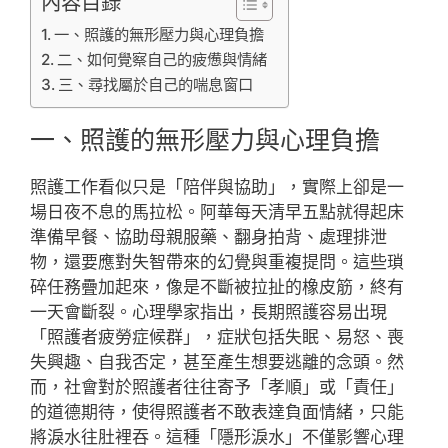
內容目錄
一、照護的無形壓力與心理負擔
二、如何覺察自己的疲憊與情緒
三、尋找屬於自己的喘息窗口
一、照護的無形壓力與心理負擔
照護工作看似只是「陪伴與協助」，實際上卻是一
場日夜不息的馬拉松。阿華每天清早五點就得起床
準備早餐、協助母親服藥、翻身拍背、處理排泄
物，還要應對失智帶來的幻覺與重複提問。這些瑣
碎任務疊加起來，像是不斷被拉扯的橡皮筋，終有
一天會斷裂。心理學家指出，長期照護容易出現
「照護者疲勞症候群」，症狀包括失眠、易怒、喪
失興趣、自我否定，甚至產生想要逃離的念頭。然
而，社會對於照護者往往寄予「孝順」或「責任」
的道德期待，使得照護者不敢表達負面情緒，只能
將淚水往肚裡吞。這種「隱形淚水」不僅影響心理