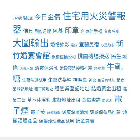
住宅用火災警報
今日金價
EAS商品防盜
器
印章
佛具
包養
到府月嫂
台東伴手禮
台東名產
大圖輸出
新
宜蘭民宿
婚禮錄影
婚錄
心靈勵志
竹婚宴會館
桃園機場接送
民生頭
板橋禮儀公司
牛軋
條
清爽沐浴乳
無矽靈洗髮精推薦
熱水器
消防水帶
糖
生薑洗髮精
神明桌
生薑洗頭試用
租商
神桌
租公司地址
租營業登記地址
結婚黃金出租
職
業登記地址
租工商地址
電
虛擬地址出租
金價查詢
草本沐浴乳
業工會
防火泥
子煙
電子菸
頭
頭皮深層清潔
頭髮保養品推薦
頭條新聞
髮護理產品
飾金買賣
頭髮護理產品試用