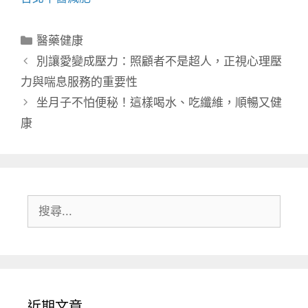
分
醫藥健康
類
別讓愛變成壓力：照顧者不是超人，正視心理壓
力與喘息服務的重要性
坐月子不怕便秘！這樣喝水、吃纖維，順暢又健
康
搜
尋:
近期文章