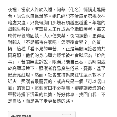
夜裡，當家人終於入睡，阿華（化名）悄悄走進陽
台，讓淚水無聲滑落。她已經記不清這是第幾次在
暗處哭泣，只覺得胸口那塊石頭越壓越重。年邁的
母親失智後，阿華辭去工作成為全職照護者，每天
應付母親的固執、大小便失禁、夜間躁動，更得面
對親友「不是都待在家嗎，怎麼還會累？」的質
疑。這種「看不見的辛苦」，正是無數照護者的共
同寫照。他們的身心壓力經常被社會默認為「份內
事」，苦悶無處訴說，眼淚只能自己吞。長時間處
於高壓環境下，照護者容易產生倦怠、憂鬱，甚至
健康亮紅燈。然而，社會支持系統往往遠水救不了
近火，照護者最需要的，或許只是一個「可以喘口
氣」的窗口。這個窗口不必華麗，卻能讓疲憊的心
靈暫時擱下沉重的負擔，好好休息。找回自我，不
是自私，而是為了走更長遠的路。