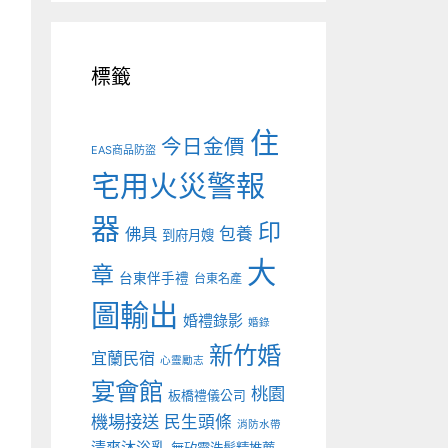
標籤
住
今日金價
EAS商品防盜
宅用火災警報
器
印
佛具
包養
到府月嫂
大
章
台東伴手禮
台東名產
圖輸出
婚禮錄影
婚錄
新竹婚
宜蘭民宿
心靈勵志
宴會館
桃園
板橋禮儀公司
機場接送
民生頭條
消防水帶
清爽沐浴乳