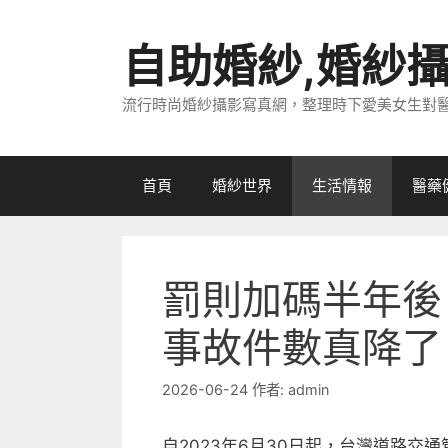
跳
至
自助婚紗,婚紗
主
要
流行時尚婚紗攝影寫真網，整理時下愛美女生對
內
容
首頁
婚紗世界
生活情報
醫藥
罰則加碼半年後
事故件數真降了
2026-06-24
作者:
admin
自2023年6月30日起，台灣道路交