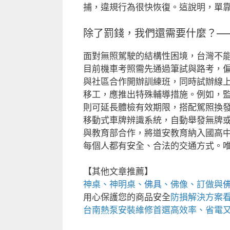
捕，違規行為很快恢復。這說明，單
除了罰錢，我們還需要什麼？—
面對無照駕駛的結構性困境，台灣不
目前機車考照需先通過筆試與路考，
與社區合作開辦訓練班，同時試辦線
移工，應推出特殊輔導措施。例如，
則可延長體檢有效期限，搭配駕照換
移動式車牌辨識系統，自動舉發無牌
與教育部合作，將道安教育納入國高
每個人都有安全、合法的交通方式。
【其他文章推薦】
神桌、
神明桌
、
佛具
、佛像、訂做與
用心保護您的商品安全
防損解決方案
台南熱泵
安裝維修首選高效率、省電