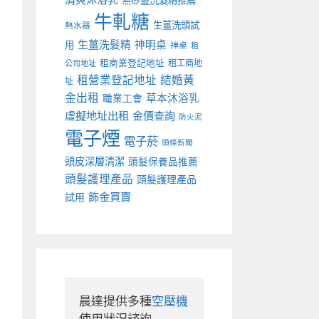
無矽靈洗髮精推薦
牛軋糖
生薑洗頭試
熱水器
生薑洗髮精
神明桌
用
神桌
租
租商業登記地址
租工商地
公司地址
租營業登記地址
結婚黃
址
金出租
草本沐浴乳
職業工會
虛擬地址出租
金價查詢
防火泥
電子煙
電子菸
頭條新聞
頭皮深層清潔
頭髮保養品推薦
頭髮護理產品
頭髮護理產品
飾金買賣
試用
晨達提供多種
空壓機