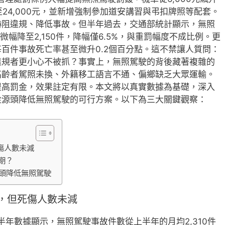
翻倍至24,000元，並新增強制參加道安講習與弔扣牌照等配套。
嚇阻違規、降低事故。但半年過去，交通部統計顯示，無照
微幅降至2,150件，降幅僅6.5%，與重罰幅度不成比例。更
百件事故死亡率甚至微升0.2個百分點。這不禁讓人質問：
違規者更小心不被抓？事實上，無照駕駛的背後藏著複雜的
高齡者駕照未換、外籍移工語言不通、偏鄉缺乏大眾運輸。
提高罰金，效果註定有限。本文將以真實數據為基礎，深入
從源頭降低無照駕駛的可行方案。以下為三大關鍵觀察：
傷人數未減
期？
頭降低無照駕駛
，但死傷人數未減
半年數據顯示，無照駕駛事故件數從上半年的月均2,310件