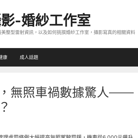
攝影-婚紗工作室
醫美整型雷射資訊，以及如何挑撰婚紗工作室，攝影寫真的相關資料
健康
成人話題
，無照車禍數據驚人——
？
通管理處罰條例大幅提高無照駕駛罰鍰，機車從6,000元飆升