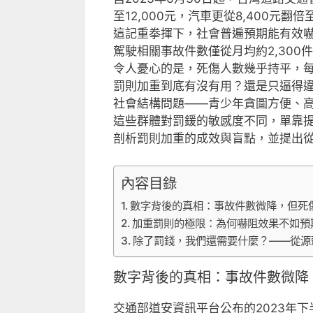
至12,000元，汽車更從8,400元
這記重拳揮下，社會普遍預期能有效
駕駛相關事故件數僅從月均約2,300件
令人憂心的是，死傷人數幾乎持平，每
罰則加重到底有沒有用？還是只逼得
社會結構問題——青少年貪圖方便、
這些群體對罰鍰的敏感度不同，單靠
剖析罰則加重的成效與盲點，並提出
內容目錄
數字背後的真相：事故件數微降，但死
加重罰則的極限：為何嚇阻效果不如預
除了罰錢，我們還需要什麼？——從源
數字背後的真相：事故件數微降
交通部道安資訊平台公布的2023年下