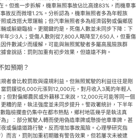
存在。但進一步拆解，機車無照事故佔比高達83%，而機車事
事故反而微增1.2%。分析認為，機車無照者多為年輕族
考照或改搭大眾運輸；但汽車無照者多為經濟弱勢或偏鄉居
車輛或躲避臨檢。更關鍵的是，死傷人數並未同步下降：下
年少3人；受傷人數則從7,800人略降至7,650人，但重傷
未因件數減少而緩解，可能與無照駕駛者多屬高風險族群
數據會說話：罰則加重有初步效果，但遠遠不夠。
不如預期？
違規者會比較罰款與違規利益。但無照駕駛的利益往往是剛
罰鍰從6,000元漲到12,000元，對月收入3萬的年輕人
；但對偏鄉農民或外籍移工來說，12,000元可能等同一個
。更糟的是，執法強度並未同步提升。警政署統計，下半年
多數臨檢攔查仍集中在都市熱點，鄉村地區幾乎是執法真
行為」：部分駕駛人轉而使用偽造車牌或懸掛他車車牌，甚
深夜或偏遠道路行駛，反而增加事故風險。心理學研究指
者）而言，罰則加重初期雖有警告效果，但若屢次未被逮