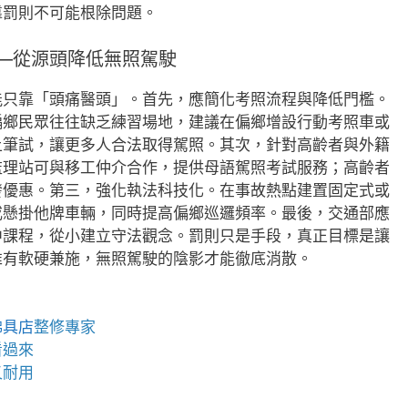
靠罰則不可能根除問題。
—從源頭降低無照駕駛
能只靠「頭痛醫頭」。首先，應簡化考照流程與降低門檻。
偏鄉民眾往往缺乏練習場地，建議在偏鄉增設行動考照車或
上筆試，讓更多人合法取得駕照。其次，針對高齡者與外籍
監理站可與移工仲介合作，提供母語駕照考試服務；高齡者
發優惠。第三，強化執法科技化。在事故熱點建置固定式或
或懸掛他牌車輛，同時提高偏鄉巡邏頻率。最後，交通部應
中課程，從小建立守法觀念。罰則只是手段，真正目標是讓
唯有軟硬兼施，無照駕駛的陰影才能徹底消散。
佛具店
整修專家
看過來
又耐用