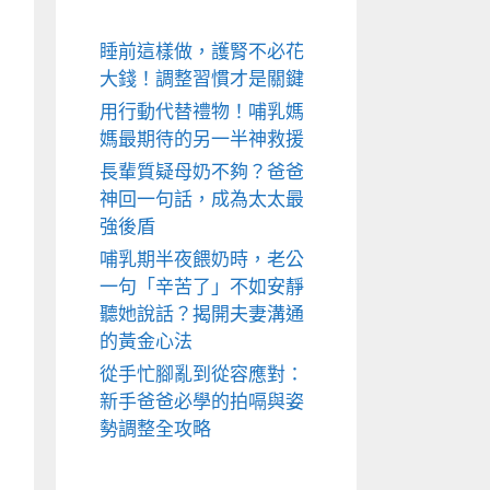
睡前這樣做，護腎不必花
大錢！調整習慣才是關鍵
用行動代替禮物！哺乳媽
媽最期待的另一半神救援
長輩質疑母奶不夠？爸爸
神回一句話，成為太太最
強後盾
哺乳期半夜餵奶時，老公
一句「辛苦了」不如安靜
聽她說話？揭開夫妻溝通
的黃金心法
從手忙腳亂到從容應對：
新手爸爸必學的拍嗝與姿
勢調整全攻略