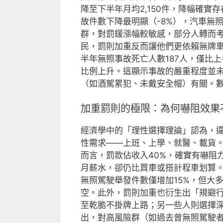
降至下半年月均2,150件，降幅確實
故件數下降最明顯（-8%），汽車無照
群，對罰鍰漲幅較敏感，部分人轉而
民，罰則加重反而讓他們更依賴無牌
半年無照事故死亡人數187人，僅比上半
比例上升。這顯示事故的嚴重程度並
（如酒駕累犯、未戴安全帽）有關。
加重罰則的極限：為何嚇阻效果
經濟學中的「理性選擇理論」認為，
性需求——上班、上學、就醫、載貨。當
而言，罰款佔收入40%，確實有嚇阻力
月薪水，卻仍比買車或搭計程車划算
無照駕駛舉發件數僅增加15%，但大
空。此外，罰則加重也衍生出「規避
至乾脆不掛牌上路；另一些人則選擇
出，對高風險群（如過去曾無照駕駛