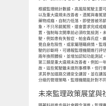
根據監理統計數據，高風險駕駛主要
以及重大違規未改善者。酒駕與毒駕
藥物成癮，自制力低落，即使曾被吊
象，不只吊銷駕照，還會要求完成戒
置，強制每次開車前必須吹氣檢測，
駛，例如患有失智症、帕金森氏症、
覺自身危險性，或家屬隱瞞病情。監
駛的診斷時，可通報監理機關進行評估
兩年換照體檢，並增加認知功能測試
第三類是重大違規未改善者，例如一
故。這些駕駛雖未達刑事標準，但行
求其參加道路交通安全講習，並在講
分級的管理策略，監理機關能針對不
未來監理政策展望與
隨著科技進步與社會觀念演進，監理