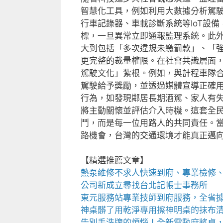
智慧化工具，例如利用大數據分析駕
行車記錄器、車載診斷系統等IoT設
標，一旦異常立即通報監理系統。此
大到包括「多次違規未繳罰款」、「
更完整的裁量權限。在社會共識層面
駕駛文化」紮根。例如，與計程車隊
駕駛給予獎勵，並透過媒體宣導正確
行為，如發現鄰居長期酒駕、家人有
將主動關懷並評估介入時機。這套全
鬥，而是每一位用路人的共同責任。
路機會，台灣的交通環境才能真正邁
【精選推薦文章】
熱泵維修
不求人快速到府、專業檢修
公司新成立尋找
台北記帳士事務所
東元服務站
專業技師到府服務，全省
神桌
髒了用乾淨專用擦神明桌的抹布
告別手洗牌的煩惱！全新
電動麻將桌