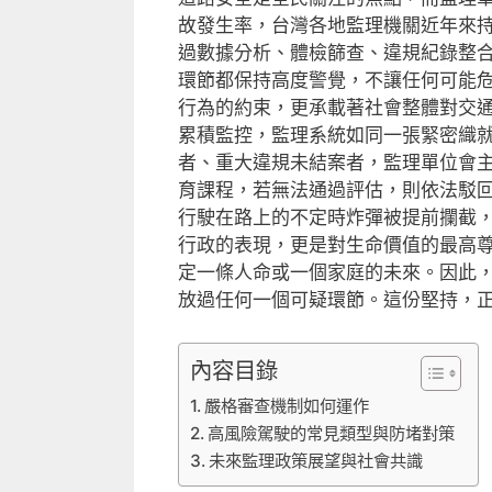
故發生率，台灣各地監理機關近年來
過數據分析、體檢篩查、違規紀錄整
環節都保持高度警覺，不讓任何可能
行為的約束，更承載著社會整體對交
累積監控，監理系統如同一張緊密織
者、重大違規未結案者，監理單位會
育課程，若無法通過評估，則依法駁
行駛在路上的不定時炸彈被提前攔截
行政的表現，更是對生命價值的最高
定一條人命或一個家庭的未來。因此
放過任何一個可疑環節。這份堅持，
內容目錄
嚴格審查機制如何運作
高風險駕駛的常見類型與防堵對策
未來監理政策展望與社會共識