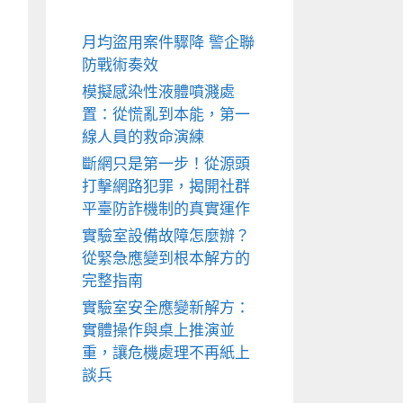
月均盜用案件驟降 警企聯
防戰術奏效
模擬感染性液體噴濺處
置：從慌亂到本能，第一
線人員的救命演練
斷網只是第一步！從源頭
打擊網路犯罪，揭開社群
平臺防詐機制的真實運作
實驗室設備故障怎麼辦？
從緊急應變到根本解方的
完整指南
實驗室安全應變新解方：
實體操作與桌上推演並
重，讓危機處理不再紙上
談兵