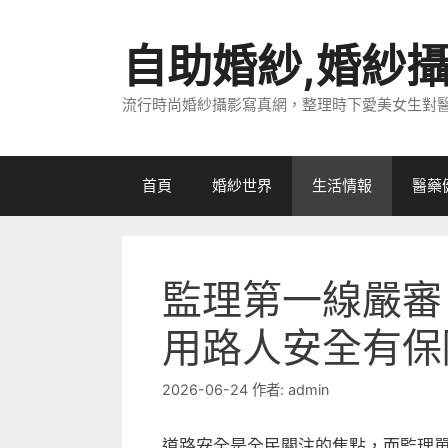
跳
至
自助婚紗,婚紗
主
要
流行時尚婚紗攝影寫真網，整理時下愛美女生對
內
容
首頁
婚紗世界
生活情報
醫藥
監理第一線嚴審
用路人安全有保
2026-06-24
作者:
admin
道路安全是全民關注的焦點，而監理