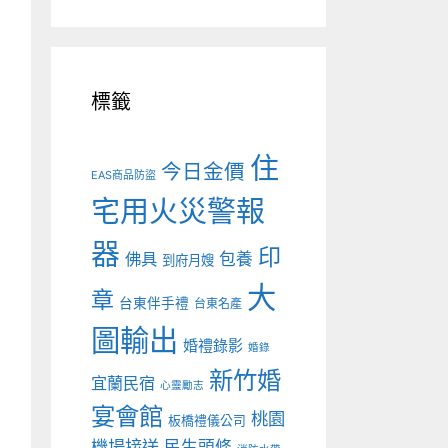
標籤
住
今日金價
EAS商品防盜
宅用火災警報
器
印
佛具
包養
到府月嫂
大
章
台東伴手禮
台東名產
圖輸出
婚禮錄影
婚錄
新竹婚
宜蘭民宿
心靈勵志
宴會館
桃園
板橋禮儀公司
機場接送
民生頭條