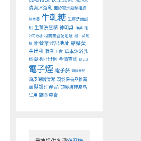
消防水帶
清爽沐浴乳
無矽靈洗髮精推薦
牛軋糖
生薑洗頭試
熱水器
生薑洗髮精
神明桌
用
神桌
租
租商業登記地址
租工商地
公司地址
租營業登記地址
結婚黃
址
金出租
草本沐浴乳
職業工會
虛擬地址出租
金價查詢
防火泥
電子煙
電子菸
頭條新聞
頭皮深層清潔
頭髮保養品推薦
頭髮護理產品
頭髮護理產品
飾金買賣
試用