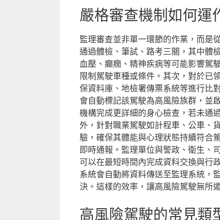
嚴格審查機制如何運
監理審查並非單一環節的作業，而是
通過體檢、筆試、路考三關，其中體
血壓、癲癇、精神疾病等可能影響駕
限制駕駛車種或條件。其次，對於已
保資料庫、地檢署傳票系統等進行比
會自動標記該駕駛為高風險族群，並
機構完成更詳細的身心檢查，若未通
外，針對職業駕駛如計程車、公車、
驗，確保其體能與心理狀態持續符合
即時通報。監理單位與警政、衛生、
可以在最短時間內完成資料交換與行
系統會自動將資料傳送至監理系統，
決。這樣的效率，讓高風險駕駛無所
高風險駕駛的常見類