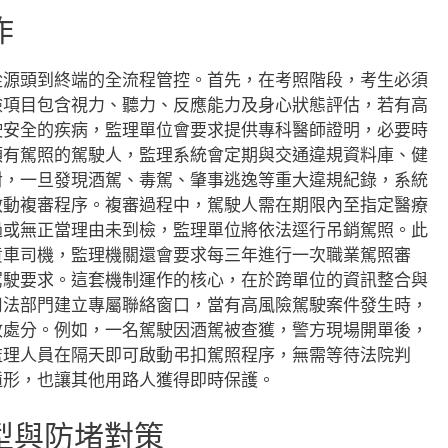
作
從源頭到終端的全流程管控。首先，在考照階段，考生必須
檢項目包含視力、聽力、反應能力及身心狀態評估，若有高
駛安全的疾病，監理單位會要求提供專科醫師證明，必要時
領有駕照的駕駛人，監理系統會定期與交通違規資料庫、健
對，一旦發現酒駕、毒駕、肇事逃逸等重大違規紀錄，系統
啟動複審程序。複審過程中，駕駛人需在期限內至指定醫療
過或無正當理由未到檢，監理單位將依法逕行吊銷駕照。此
貨車司機，監理機關還會要求每三年進行一次職業駕照審
駕駛要求。這套機制運作的核心，在於跨單位的資訊整合與
司法部門建立專屬聯絡窗口，當有高風險駕駛案件發生時，
政處分。例如，一名駕駛因酒駕被查獲，警方現場開單後，
監理人員在隔天即可啟動弔扣駕照程序，無需等待法院判
遁形，也讓其他用路人獲得即時保護。
型與防堵對策