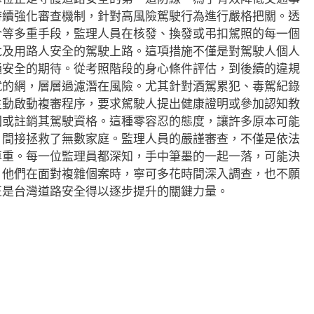
持續強化審查機制，針對高風險駕駛行為進行嚴格把關。透
合等多重手段，監理人員在核發、換發或弔扣駕照的每一個
危及用路人安全的駕駛上路。這項措施不僅是對駕駛人個人
通安全的期待。從考照階段的身心條件評估，到後續的違規
就的網，層層過濾潛在風險。尤其針對酒駕累犯、毒駕紀錄
主動啟動複審程序，要求駕駛人提出健康證明或參加認知教
回或註銷其駕駛資格。這種零容忍的態度，讓許多原本可能
，間接拯救了無數家庭。監理人員的嚴謹審查，不僅是依法
尊重。每一位監理員都深知，手中筆墨的一起一落，可能決
，他們在面對複雜個案時，寧可多花時間深入調查，也不願
正是台灣道路安全得以逐步提升的關鍵力量。