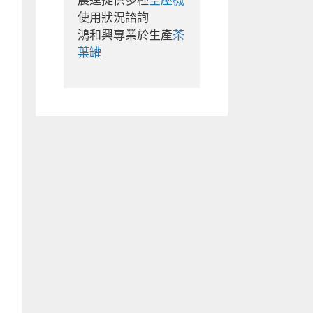
晨達提供多種
空壓機
使用狀況諮詢

鴻和興專業於生產
茶
葉罐