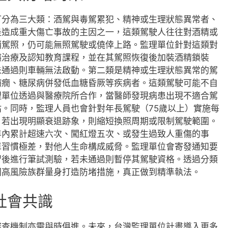
可分為三大類：酒駕與毒駕累犯、精神或生理狀態異常者、
是造成重大傷亡事故的主因之一，這類駕駛人往往對酒精或
銷駕照，仍可能無照駕駛或僥倖上路。監理單位針對這類對
癮治療及認知教育課程，並在其駕照恢復後加裝酒精鎖裝
未通過則車輛無法啟動。第二類是精神或生理狀態異常的駕
癲癇、糖尿病併發低血糖昏厥等疾病者。這類駕駛可能不自
理單位透過與醫療院所合作，當醫師發現病患出現不適合駕
。同時，監理人員也會針對年長駕駛（75歲以上）實施每
，若出現明顯衰退跡象，則縮短換照周期或限制駕駛範圍。
年內累計超速六次、闖紅燈五次、或發生過致人重傷的事
車習慣極差，對他人生命構成威脅。監理單位會寄發通知要
習後進行筆試測驗，若未通過則暫停其駕駛資格。透過分類
同高風險族群量身打造防堵措施，真正做到精準執法。
社會共識
審查機制亦需與時俱進。未來，台灣監理單位計畫導入更多