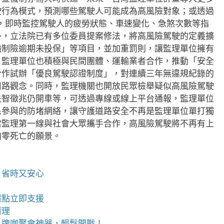
駛行為模式，預測哪些駕駛人可能成為高風險對象；或透過
備，即時監控駕駛人的疲勞狀態、車速變化、急煞次數等指
外，立法院已有多位委員提案修法，將高風險駕駛的定義擴
強制險逾期未投保」等項目，並加重罰則，讓監理單位擁有
，監理單位也積極與民間團體、運輸業者合作，推動「安全
合作試辦「優良駕駛認證制度」，對連續三年無違規紀錄的
用路觀念。同時，監理機關也開放民眾檢舉疑似高風險駕駛
失智徵兆仍開車等，可透過專線或線上平台通報，監理單位
民參與的防堵網絡，讓守護道路安全不再是監理單位單打獨
當監理第一線與社會大眾攜手合作，高風險駕駛將不再有上
向零死亡的願景。
、省時又安心
據點立即支援
清理
，牌咖聚會神器，輕鬆開戰！