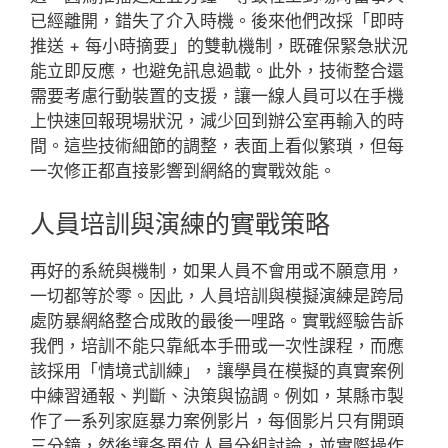
已經離開，錯失了介入時機。後來他們改採「即時
推送 + 每小時摘要」的雙軌機制，既確保緊急狀況
能立即反應，也避免訊息過載。此外，技術整合還
需要考慮行動裝置的支援，讓一線人員可以在手機
上快速回報現場狀況，減少回到辦公室再輸入的時
間。這些技術細節的調整，表面上看似繁瑣，但每
一次修正都直接影響到網絡的實戰效能。
人員培訓與演練的實戰策略
再好的系統與機制，如果人員不會用或不願意用，
一切都等於零。因此，人員培訓與模擬演練是跨局
處防暴網絡整合成敗的最後一哩路。實戰經驗告訴
我們，培訓不能只靠紙本手冊或一次性課程，而應
該採用「情境式訓練」，讓學員在模擬的真實案例
中練習通報、判斷、決策與協調。例如，某縣市製
作了一系列家庭暴力案例影片，每個影片只有開頭
三分鐘，然後讓各單位人員分組討論，並實際操作