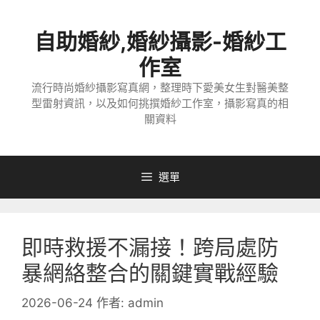
跳
至
自助婚紗,婚紗攝影-婚紗工
主
要
作室
內
流行時尚婚紗攝影寫真網，整理時下愛美女生對醫美整
容
型雷射資訊，以及如何挑撰婚紗工作室，攝影寫真的相
關資料
選單
即時救援不漏接！跨局處防
暴網絡整合的關鍵實戰經驗
2026-06-24
作者:
admin