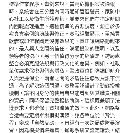
標準作業程序。舉例來說，當高危機個案被通報
時，系統會在三分鐘內同時通知管區警員、家防中
心社工以及衛生所護理師，並要求他們在指定時間
內回報處理進度。這種精準的資源調度，源自於多
次真實案例的演練與修正。實戰經驗顯示，單純買
軟體或印流程圖是沒有效果的，真正讓網絡動起來
的，是人與人之間的信任、溝通機制的透明、以及
領導者的決心。另一個值得分享的經驗是，跨局處
整合必須克服法規與行政文化的差異。例如，社政
單位講求保密與個案隱私，警政單位則強調即時介
入與證據保全，兩者之間的矛盾往往導致資訊不流
通。為了解決這個問題，實務團隊設計了動態授權
機制，讓不同身分的使用者只能看到與其職責相關
的資訊，同時保留完整稽核軌跡。這樣既兼顧了法
遵要求，也確保了資訊流通的效率。此外，網絡整
合還需要定期舉辦模擬演練，讓各單位從「背流
程」變成「自然反應」。曾經有一次跨局處防暴演
習，因為模擬情境逼真，通報系統又設定錯誤，結