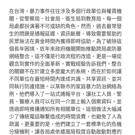
在台灣，暴力事件往往涉及多個行政單位與權責機
關，從警察局、社會局、衛生局到教育局，每一個
局處都扮演著不可或缺的角色。然而，過去最常發
生的問題是通報延遲、資訊斷層，導致需要幫助的
民眾無法在黃金時間內獲得即時協助。為了破除這
個長年困境，近年來政府機關開始推動跨局處防暴
網絡整合，這不僅是行政流程的改造，更是一場從
觀念到實作的全面革新。實戰經驗告訴我們，整合
的關鍵不在於建立多麼龐大的系統，而在於如何讓
不同單位在最短時間內達成共識、共享資訊、並共
同執行防護措施。以某縣市的家庭暴力防治網絡為
例，他們導入了一站式通報平台，讓社工人員、警
員、醫療人員可以在同一介面上輸入個案資料，並
透過即時推播通知所有相關單位。這個做法大幅減
少了傳統電話聯繫造成的時間浪費，也避免了人為
疏漏。更重要的是，他們建立了一套標準化的危機
分級機制，讓各局處依據風險程度自動啟動對應的