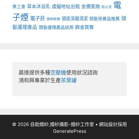
電
虛擬地址出租
金價查詢
草本沐浴乳
業工會
防火泥
子煙
電子菸
頭
頭皮深層清潔
頭髮保養品推薦
頭條新聞
髮護理產品
飾金買賣
頭髮護理產品試用
晨達提供多種
空壓機
使用狀況諮詢

鴻和興專業於生產
茶葉罐
© 2026 自助婚紗,婚紗攝影-婚紗工作室
• 網站設計採用
GeneratePress