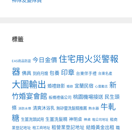
神隊友變隊員
標籤
住宅用火災警報
今日金價
EAS商品防盜
器
印章
佛具
包養
到府月嫂
台東伴手禮
台東名產
大圖輸出
新
宜蘭民宿
婚禮錄影
婚錄
心靈勵志
竹婚宴會館
桃園機場接送
民生頭
板橋禮儀公司
牛軋
條
清爽沐浴乳
無矽靈洗髮精推薦
熱水器
消防水帶
糖
生薑洗髮精
神明桌
生薑洗頭試用
租商
神桌
租公司地址
租營業登記地址
結婚黃金出租
職
業登記地址
租工商地址