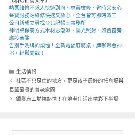
【精選推薦文章】
熱泵維修
不求人快速到府、專業檢修、省時又安心
聲寶服務站
維修快速又放心，全台皆可即時派工
公司新成立尋找
台北記帳士事務所
神明桌
保養方式木材忌潮濕、陽光照射，如置窗旁
應設窗簾
告別手洗牌的煩惱！全新
電動麻將桌
，牌咖聚會神
器，輕鬆開戰！
分
生活情報
類
社區不只是住的地方，更是孩子最好的托育場與
長輩最暖的養老家園
銀髮志工燃燒熱情！在地老化活出精彩下半場
搜