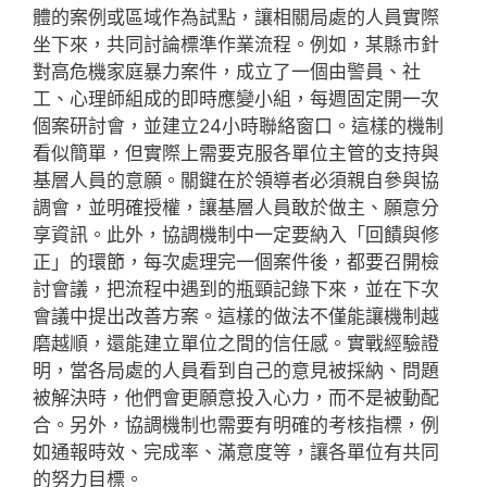
體的案例或區域作為試點，讓相關局處的人員實際
坐下來，共同討論標準作業流程。例如，某縣市針
對高危機家庭暴力案件，成立了一個由警員、社
工、心理師組成的即時應變小組，每週固定開一次
個案研討會，並建立24小時聯絡窗口。這樣的機制
看似簡單，但實際上需要克服各單位主管的支持與
基層人員的意願。關鍵在於領導者必須親自參與協
調會，並明確授權，讓基層人員敢於做主、願意分
享資訊。此外，協調機制中一定要納入「回饋與修
正」的環節，每次處理完一個案件後，都要召開檢
討會議，把流程中遇到的瓶頸記錄下來，並在下次
會議中提出改善方案。這樣的做法不僅能讓機制越
磨越順，還能建立單位之間的信任感。實戰經驗證
明，當各局處的人員看到自己的意見被採納、問題
被解決時，他們會更願意投入心力，而不是被動配
合。另外，協調機制也需要有明確的考核指標，例
如通報時效、完成率、滿意度等，讓各單位有共同
的努力目標。