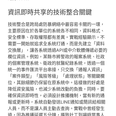
資訊即時共享的技術整合關鍵
技術整合是跨局處防暴網絡中最容易卡關的一環，
主要原因在於各單位的系統各不相同，資料格式、
安全標準、存取權限都有差異。實戰經驗顯示，不
需要一開始就追求全系統打通，而是先建立「資料
交換層」，讓各系統透過API或中介軟體傳遞必要的
欄位資訊。例如，某縣市將警政的報案系統、社政
的個案管理系統、衛政的就醫紀錄系統，透過一個
統一的事件匯流平台串接，只交換「通報人資訊」
「案件類型」「風險等級」「處理狀態」等關鍵欄
位，其餘細節仍保留在原系統中。這樣做的好處是
降低資安風險，也減少系統改動的負擔。同時，要
確保資訊即時性，必須設計推播機制，當有新的通
報或更新時，系統自動發送LINE通知或簡訊給相關
人員，而不是讓人員主動去查詢。實戰中曾經發生
過，因為推播延遲五分鐘，導致社工到場時當事人