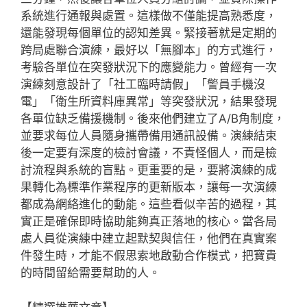
系統進行通報與處置。這樣做不僅能提高熟悉度，
還能發現每個單位的認知差異。緊接著就是定期的
跨局處聯合演練，最好以「無腳本」的方式進行，
考驗各單位在突發狀況下的應變能力。曾經有一次
演練刻意設計了「社工臨時請假」「警員手機沒
電」「衛生所資料庫異常」等突發狀況，結果發現
各單位缺乏備援機制。後來他們建立了A/B角制度，
並要求每位人員隨身攜帶備用通訊設備。演練結束
後一定要有深度的檢討會議，不責怪個人，而是檢
討流程與系統的盲點。更重要的是，要將演練的成
果轉化為標準作業程序的更新版本，讓每一次演練
都成為網絡進化的動能。這些看似辛苦的過程，其
實正是確保即時協助能夠真正落地的核心。當各局
處人員從演練中建立起默契與信任，他們在真實案
件發生時，才能不假思索地啟動合作模式，把寶貴
的時間留給需要幫助的人。