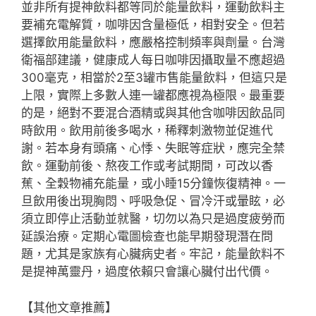
並非所有提神飲料都等同於能量飲料，運動飲料主
要補充電解質，咖啡因含量極低，相對安全。但若
選擇飲用能量飲料，應嚴格控制頻率與劑量。台灣
衛福部建議，健康成人每日咖啡因攝取量不應超過
300毫克，相當於2至3罐市售能量飲料，但這只是
上限，實際上多數人連一罐都應視為極限。最重要
的是，絕對不要混合酒精或與其他含咖啡因飲品同
時飲用。飲用前後多喝水，稀釋刺激物並促進代
謝。若本身有頭痛、心悸、失眠等症狀，應完全禁
飲。運動前後、熬夜工作或考試期間，可改以香
蕉、全穀物補充能量，或小睡15分鐘恢復精神。一
旦飲用後出現胸悶、呼吸急促、冒冷汗或暈眩，必
須立即停止活動並就醫，切勿以為只是過度疲勞而
延誤治療。定期心電圖檢查也能早期發現潛在問
題，尤其是家族有心臟病史者。牢記，能量飲料不
是提神萬靈丹，過度依賴只會讓心臟付出代價。
【其他文章推薦】