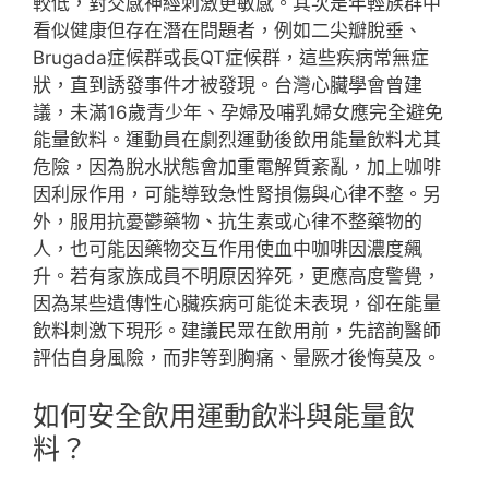
較低，對交感神經刺激更敏感。其次是年輕族群中
看似健康但存在潛在問題者，例如二尖瓣脫垂、
Brugada症候群或長QT症候群，這些疾病常無症
狀，直到誘發事件才被發現。台灣心臟學會曾建
議，未滿16歲青少年、孕婦及哺乳婦女應完全避免
能量飲料。運動員在劇烈運動後飲用能量飲料尤其
危險，因為脫水狀態會加重電解質紊亂，加上咖啡
因利尿作用，可能導致急性腎損傷與心律不整。另
外，服用抗憂鬱藥物、抗生素或心律不整藥物的
人，也可能因藥物交互作用使血中咖啡因濃度飆
升。若有家族成員不明原因猝死，更應高度警覺，
因為某些遺傳性心臟疾病可能從未表現，卻在能量
飲料刺激下現形。建議民眾在飲用前，先諮詢醫師
評估自身風險，而非等到胸痛、暈厥才後悔莫及。
如何安全飲用運動飲料與能量飲
料？