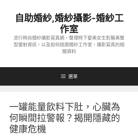
跳
至
自助婚紗,婚紗攝影-婚紗工
主
要
作室
內
流行時尚婚紗攝影寫真網，整理時下愛美女生對醫美整
容
型雷射資訊，以及如何挑撰婚紗工作室，攝影寫真的相
關資料
選單
一罐能量飲料下肚，心臟為
何瞬間拉警報？揭開隱藏的
健康危機