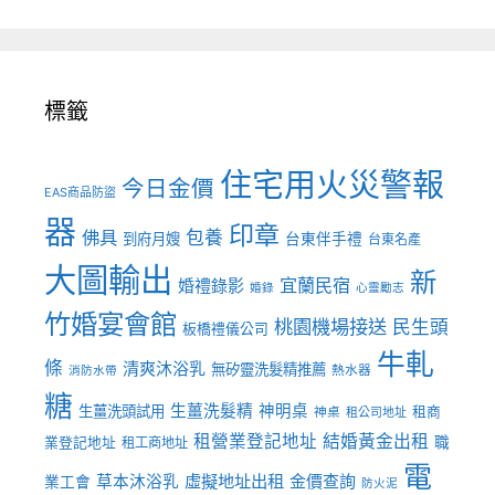
標籤
住宅用火災警報
今日金價
EAS商品防盜
器
印章
佛具
包養
到府月嫂
台東伴手禮
台東名產
大圖輸出
新
宜蘭民宿
婚禮錄影
婚錄
心靈勵志
竹婚宴會館
桃園機場接送
民生頭
板橋禮儀公司
牛軋
條
清爽沐浴乳
無矽靈洗髮精推薦
熱水器
消防水帶
糖
生薑洗髮精
神明桌
生薑洗頭試用
租商
神桌
租公司地址
租營業登記地址
結婚黃金出租
職
業登記地址
租工商地址
電
虛擬地址出租
金價查詢
草本沐浴乳
業工會
防火泥