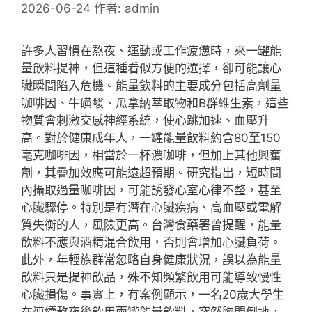
2026-06-24
作者:
admin
許多人習慣在熬夜、運動或工作疲憊時，來一罐能
量飲料提神，但這種看似方便的選擇，卻可能讓心
臟瞬間陷入危機。能量飲料的主要成分包括高劑量
咖啡因、牛磺酸、瓜拿納萃取物和B群維生素，這些
物質會刺激交感神經系統，使心跳加速、血壓升
高。對於健康成年人，一罐能量飲料約含80至150
毫克咖啡因，相當於一杯濃咖啡，但加上其他興奮
劑，其疊加效應可能遠超預期。研究指出，短時間
內攝取過量咖啡因，可能誘發心室心律不整，甚至
心臟驟停。特別是有潛在心臟疾病、高血壓或電解
質失衡的人，風險更高。台灣食藥署曾提醒，能量
飲料不應與酒精混合飲用，否則會增加心臟負荷。
此外，年輕族群常忽略自身健康狀況，誤以為能量
飲料只是提神飲品，殊不知頻繁飲用可能導致慢性
心臟損傷。事實上，有案例顯示，一名20歲大學生
在連續熬夜後飲用兩罐能量飲料，突然胸悶倒地，