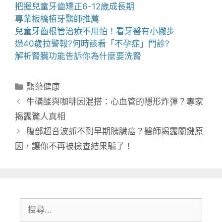
把握
兒童牙齒矯正
6-12歲成長期
專業
板橋植牙
醫師推薦
兒童牙齒根管治療
不用怕！看牙醫有小撇步
過40歲拉警報?何時該看「
不孕症
」門診?
解析腎臟功能告訴你為什麼要
洗腎
分
醫藥健康
類
牛磺酸與咖啡因混搭：心血管的隱形炸彈？專家
揭露驚人真相
腹部超音波抓不到早期胰臟癌？醫師揭露關鍵原
因，讓你不再被檢查結果騙了！
搜
尋: