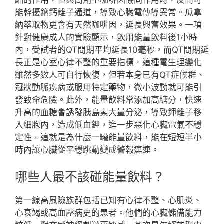
縮的作用，但與高劑量咖啡因協同作用時，反而可
能幹擾鈉鈣離子通道，導致心臟電傳導異常。瓜拿
納萃取物更含有天然咖啡因，延長興奮效果。一項
針對健康成人的實驗顯示，飲用能量飲料後1小時
內，受試者的QT間期平均延長10毫秒，而QT間期延
長正是心室心律不整的重要指標。這種電生理變化
雖然多數人可自行恢復，但若本身已有QT症候群、
冠狀動脈疾病或服用特定藥物，微小波動就可能引
發致命危險。此外，能量飲料常添加高糖分，快速
升高的血糖會誘發胰島素大量分泌，導致鉀離子移
入細胞內，造成低血鉀，進一步惡化心臟電氣不穩
定性。這就是為什麼一罐能量飲料，能在短短半小
時內讓心臟從平穩跳動變成警報連連。
哪些人最不該碰能量飲料？
第一線高風險族群包括已知有心律不整、心肌炎、
心衰竭或高血壓病史的患者。他們的心臟儲備能力