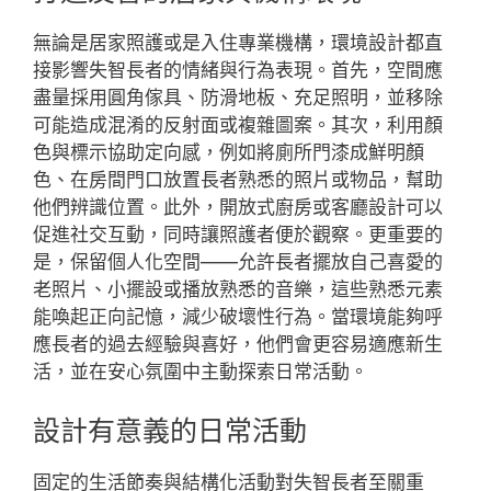
無論是居家照護或是入住專業機構，環境設計都直
接影響失智長者的情緒與行為表現。首先，空間應
盡量採用圓角傢具、防滑地板、充足照明，並移除
可能造成混淆的反射面或複雜圖案。其次，利用顏
色與標示協助定向感，例如將廁所門漆成鮮明顏
色、在房間門口放置長者熟悉的照片或物品，幫助
他們辨識位置。此外，開放式廚房或客廳設計可以
促進社交互動，同時讓照護者便於觀察。更重要的
是，保留個人化空間——允許長者擺放自己喜愛的
老照片、小擺設或播放熟悉的音樂，這些熟悉元素
能喚起正向記憶，減少破壞性行為。當環境能夠呼
應長者的過去經驗與喜好，他們會更容易適應新生
活，並在安心氛圍中主動探索日常活動。
設計有意義的日常活動
固定的生活節奏與結構化活動對失智長者至關重