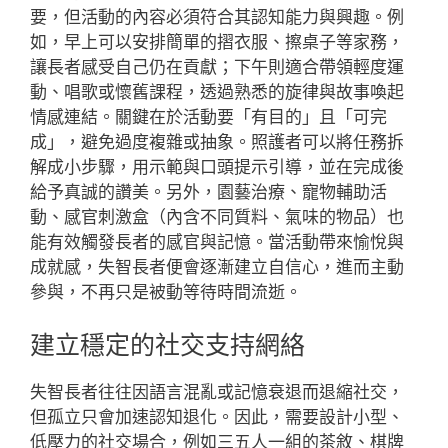
要，但活動的內容必須符合其認知能力與興趣。例
如，早上可以安排簡單的摺衣服、擦桌子等家務，
讓長者感受自己仍在貢獻；下午則適合帶領輕度運
動、唱歌或懷舊課程，透過熟悉的旋律與故事喚起
情感連結。關鍵在於活動要「有目的」且「可完
成」，避免過度複雜或抽象。照護者可以將任務拆
解成小步驟，用示範與口頭提示引導，並在完成後
給予真誠的讚美。另外，園藝治療、寵物輔助活
動、感官刺激盒（內含不同質料、氣味的物品）也
能有效觸發長者的感官與記憶。當活動帶來愉悅與
成就感，失智長者便會逐漸建立自信心，進而主動
參與，不再只是被動等待時間流逝。
建立穩定的社交支持網絡
失智長者往往因語言混亂或記憶衰退而退縮社交，
但孤立只會加速認知退化。因此，需要設計小型、
低壓力的社交場合，例如三五人一組的茶敘、棋牌