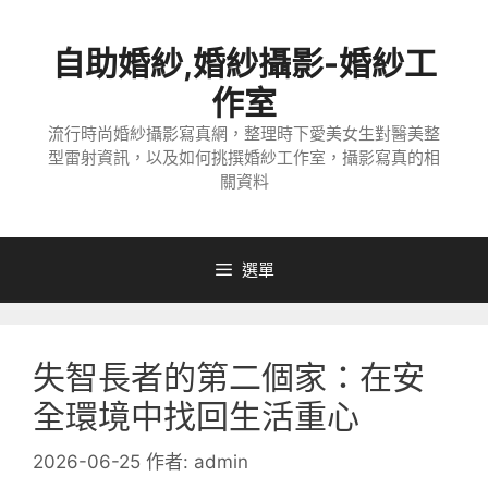
跳
至
自助婚紗,婚紗攝影-婚紗工
主
要
作室
內
流行時尚婚紗攝影寫真網，整理時下愛美女生對醫美整
容
型雷射資訊，以及如何挑撰婚紗工作室，攝影寫真的相
關資料
選單
失智長者的第二個家：在安
全環境中找回生活重心
2026-06-25
作者:
admin