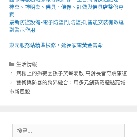
神桌、
神明桌
、
佛具
、佛像、訂做與
佛具店
整修專
家
最新防盜設備-
電子防盜門
,
防盜扣
,智能安裝有效達
到警示作用
東元服務站
精準檢修，延長家電黃金壽命
分
生活情報
類
病榻上的孤寂因孫子笑聲消散 高齡長者奇蹟康復
藝術與防暴的跨界融合：用多元創新載體點亮城
市新風貌
搜
尋: