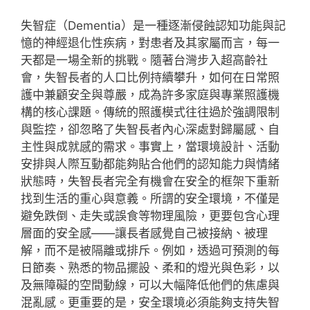
失智症（Dementia）是一種逐漸侵蝕認知功能與記
憶的神經退化性疾病，對患者及其家屬而言，每一
天都是一場全新的挑戰。隨著台灣步入超高齡社
會，失智長者的人口比例持續攀升，如何在日常照
護中兼顧安全與尊嚴，成為許多家庭與專業照護機
構的核心課題。傳統的照護模式往往過於強調限制
與監控，卻忽略了失智長者內心深處對歸屬感、自
主性與成就感的需求。事實上，當環境設計、活動
安排與人際互動都能夠貼合他們的認知能力與情緒
狀態時，失智長者完全有機會在安全的框架下重新
找到生活的重心與意義。所謂的安全環境，不僅是
避免跌倒、走失或誤食等物理風險，更要包含心理
層面的安全感——讓長者感覺自己被接納、被理
解，而不是被隔離或排斥。例如，透過可預測的每
日節奏、熟悉的物品擺設、柔和的燈光與色彩，以
及無障礙的空間動線，可以大幅降低他們的焦慮與
混亂感。更重要的是，安全環境必須能夠支持失智