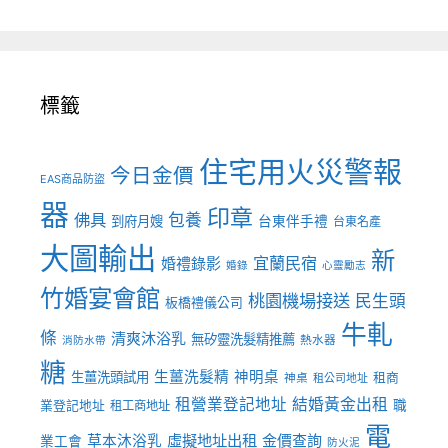
標籤
住宅用火災警報
今日金價
EAS商品防盜
器
印章
佛具
包養
到府月嫂
台東伴手禮
台東名產
大圖輸出
新
宜蘭民宿
婚禮錄影
婚錄
心靈勵志
竹婚宴會館
桃園機場接送
民生頭
板橋禮儀公司
牛軋
條
清爽沐浴乳
無矽靈洗髮精推薦
熱水器
消防水帶
糖
生薑洗髮精
神明桌
生薑洗頭試用
租商
神桌
租公司地址
租營業登記地址
結婚黃金出租
職
業登記地址
租工商地址
電
虛擬地址出租
金價查詢
草本沐浴乳
業工會
防火泥