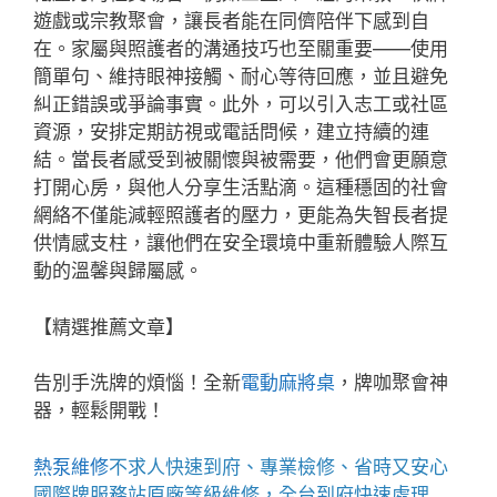
遊戲或宗教聚會，讓長者能在同儕陪伴下感到自
在。家屬與照護者的溝通技巧也至關重要——使用
簡單句、維持眼神接觸、耐心等待回應，並且避免
糾正錯誤或爭論事實。此外，可以引入志工或社區
資源，安排定期訪視或電話問候，建立持續的連
結。當長者感受到被關懷與被需要，他們會更願意
打開心房，與他人分享生活點滴。這種穩固的社會
網絡不僅能減輕照護者的壓力，更能為失智長者提
供情感支柱，讓他們在安全環境中重新體驗人際互
動的溫馨與歸屬感。
【精選推薦文章】
告別手洗牌的煩惱！全新
電動麻將桌
，牌咖聚會神
器，輕鬆開戰！
熱泵維修
不求人快速到府、專業檢修、省時又安心
國際牌服務站
原廠等級維修，全台到府快速處理