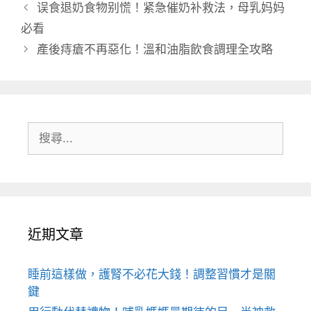
類
误食退奶食物别慌！紧急催奶补救法，母乳妈妈
必看
產後痔瘡不再惡化！溫和油脂飲食調理全攻略
搜
尋:
近期文章
睡前這樣做，護腎不必花大錢！調整習慣才是關
鍵