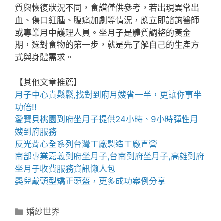
質與恢復狀況不同，食譜僅供參考，若出現異常出
血、傷口紅腫、腹痛加劇等情況，應立即諮詢醫師
或專業月中護理人員。坐月子是體質調整的黃金
期，選對食物的第一步，就是先了解自己的生產方
式與身體需求。
【其他文章推薦】
月子中心貴鬆鬆,找對
到府月嫂
省一半，更讓你事半
功倍!!
愛寶貝
桃園到府坐月子
提供24小時、9小時彈性月
嫂到府服務
反光背心
全系列台灣工廠製造工廠直營
南部專業
嘉義到府坐月子
,
台南到府坐月子
,
高雄到府
坐月子
收費服務資訊懶人包
嬰兒戴
頭型
矯正頭盔，更多成功案例分享
分
婚紗世界