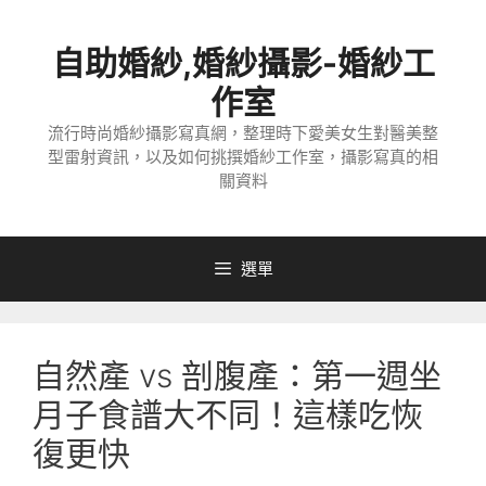
跳
至
自助婚紗,婚紗攝影-婚紗工
主
要
作室
內
流行時尚婚紗攝影寫真網，整理時下愛美女生對醫美整
容
型雷射資訊，以及如何挑撰婚紗工作室，攝影寫真的相
關資料
選單
自然產 vs 剖腹產：第一週坐
月子食譜大不同！這樣吃恢
復更快