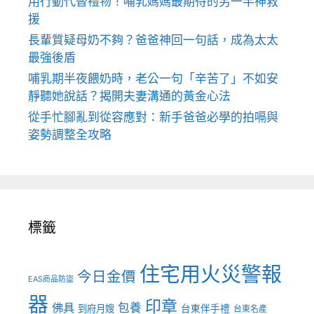
用行動代替禮物！哺乳媽媽最期待的另一半神救
援
長輩質疑母奶不夠？爸爸神回一句話，成為太太
最強後盾
哺乳期半夜餵奶時，老公一句「辛苦了」不如安
靜聽她說話？揭開夫妻溝通的黃金心法
從手忙腳亂到從容應對：新手爸爸必學的拍嗝與
姿勢調整全攻略
標籤
住宅用火災警報
今日金價
EAS商品防盜
器
印章
佛具
包養
到府月嫂
台東伴手禮
台東名產