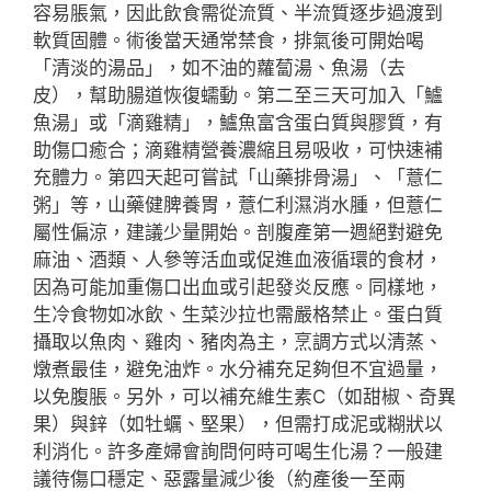
容易脹氣，因此飲食需從流質、半流質逐步過渡到
軟質固體。術後當天通常禁食，排氣後可開始喝
「清淡的湯品」，如不油的蘿蔔湯、魚湯（去
皮），幫助腸道恢復蠕動。第二至三天可加入「鱸
魚湯」或「滴雞精」，鱸魚富含蛋白質與膠質，有
助傷口癒合；滴雞精營養濃縮且易吸收，可快速補
充體力。第四天起可嘗試「山藥排骨湯」、「薏仁
粥」等，山藥健脾養胃，薏仁利濕消水腫，但薏仁
屬性偏涼，建議少量開始。剖腹產第一週絕對避免
麻油、酒類、人參等活血或促進血液循環的食材，
因為可能加重傷口出血或引起發炎反應。同樣地，
生冷食物如冰飲、生菜沙拉也需嚴格禁止。蛋白質
攝取以魚肉、雞肉、豬肉為主，烹調方式以清蒸、
燉煮最佳，避免油炸。水分補充足夠但不宜過量，
以免腹脹。另外，可以補充維生素C（如甜椒、奇異
果）與鋅（如牡蠣、堅果），但需打成泥或糊狀以
利消化。許多產婦會詢問何時可喝生化湯？一般建
議待傷口穩定、惡露量減少後（約產後一至兩