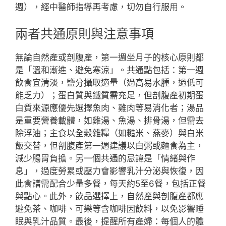
週），經中醫師指導再考慮，切勿自行服用。
兩者共通原則與注意事項
無論自然產或剖腹產，第一週坐月子的核心原則都
是「溫和漸進、避免寒涼」。共通點包括：第一週
飲食宜清淡，鹽分攝取適量（過高易水腫，過低可
能乏力）；蛋白質與鐵質需充足，但剖腹產初期蛋
白質來源應優先選擇魚肉、雞肉等易消化者；湯品
是重要營養載體，如雞湯、魚湯、排骨湯，但需去
除浮油；主食以全穀雜糧（如糙米、燕麥）與白米
飯交替，但剖腹產第一週建議以白粥或麵食為主，
減少腸胃負擔。另一個共通的忌諱是「情緒與作
息」，過度勞累或壓力會影響乳汁分泌與恢復，因
此食譜需配合少量多餐，每天約5至6餐，包括正餐
與點心。此外，飲品選擇上，自然產與剖腹產都應
避免茶、咖啡、可樂等含咖啡因飲料，以免影響睡
眠與乳汁品質。最後，提醒所有產婦：每個人的體