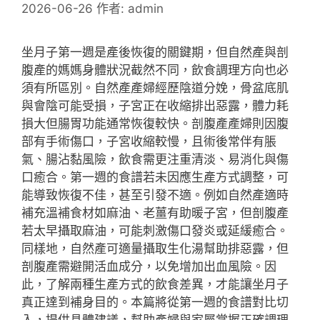
2026-06-26
作者:
admin
坐月子第一週是產後恢復的關鍵期，但自然產與剖
腹產的媽媽身體狀況截然不同，飲食調理方向也必
須有所區別。自然產產婦經歷陰道分娩，骨盆底肌
與會陰可能受損，子宮正在收縮排出惡露，體力耗
損大但腸胃功能通常恢復較快。剖腹產產婦則因腹
部有手術傷口，子宮收縮較慢，且術後常伴有脹
氣、腸沾黏風險，飲食需更注重清淡、易消化與傷
口癒合。第一週的食譜若未因應生產方式調整，可
能導致恢復不佳，甚至引發不適。例如自然產適時
補充溫補食材如麻油、老薑有助暖子宮，但剖腹產
若太早攝取麻油，可能刺激傷口發炎或延緩癒合。
同樣地，自然產可適量攝取生化湯幫助排惡露，但
剖腹產需避開活血成分，以免增加出血風險。因
此，了解兩種生產方式的飲食差異，才能讓坐月子
真正達到補身目的。本篇將從第一週的食譜對比切
入，提供具體建議，幫助產婦與家屬掌握正確調理