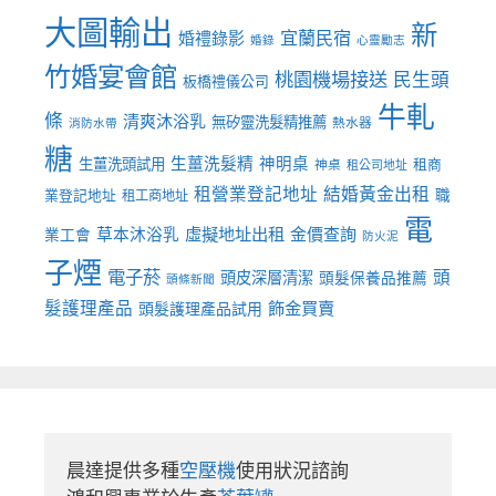
大圖輸出
新
宜蘭民宿
婚禮錄影
婚錄
心靈勵志
竹婚宴會館
桃園機場接送
民生頭
板橋禮儀公司
牛軋
條
清爽沐浴乳
無矽靈洗髮精推薦
熱水器
消防水帶
糖
生薑洗髮精
神明桌
生薑洗頭試用
租商
神桌
租公司地址
租營業登記地址
結婚黃金出租
職
業登記地址
租工商地址
電
虛擬地址出租
金價查詢
草本沐浴乳
業工會
防火泥
子煙
電子菸
頭
頭皮深層清潔
頭髮保養品推薦
頭條新聞
髮護理產品
飾金買賣
頭髮護理產品試用
晨達提供多種
空壓機
使用狀況諮詢
