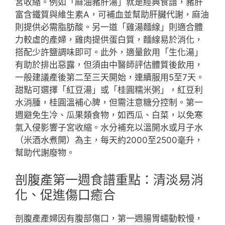
宮收縮。例如「麻油豬肝湯」就是經典食譜，豬肝
富含鐵質與維生素A，可補血並幫助肝臟代謝，麻油
則提供必需脂肪酸。另一道「雞湯麵線」則適合體
力較虛的產婦，雞肉提供蛋白質，麵線易於消化，
搭配少許鹽調味即可。此外，適量飲用「生化湯」
有助於排出惡露，但須由中醫師評估體質後飲用，
一般建議產後第二至三天開始，連續服用5至7天。
甜點可選擇「紅豆湯」或「桂圓糯米粥」，紅豆利
水消腫，桂圓溫補心脾，但需注意糖分控制。第一
週避免生冷、瓜果類食物，如西瓜、白菜，以免寒
氣入侵影響子宮收縮。水分補充以溫開水或月子水
（米酒水煮開）為主，每天約2000至2500毫升，
幫助代謝廢物。
剖腹產第一週食譜重點：清淡易消
化、促進傷口癒合
剖腹產產婦因有腹部傷口，第一週腸胃蠕動較慢，