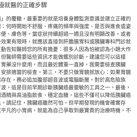
極就醫的正確步驟
病」的覆轍，最重要的就是培養身體監測意識並建立正確的
記：何時開始不舒服、疼痛的頻率與強度、是否與進食或姿
排便、膚色等。當症狀持續超過一週且沒有明顯改善，或者
後效果有限時，就應該直接到肝膽腸胃科或胰臟專科門診就
主動告知醫師您的所有擔憂：很多人因為怕被認為小題大作
，但醫師需要這些資訊才能做鑑別診斷。建議您可以這樣
了胃藥沒什麼用，而且最近體重一直掉，我需要檢查胰臟
，安排適當的檢查。第三，不要只做胃鏡就放心：如果胃鏡
然存在，務必追加腹部超音波或電腦斷層。對於高危險族
音波，這是目前早期診斷胰臟癌最靈敏的工具之一。最後，
制酒精與高油脂飲食、穩定血糖，這些不僅可以降低胰臟癌
化。請記住，胰臟癌雖然可怕，但早期發現的機會確實存
成平凡的小胃病，就能為自己爭取到最寶貴的治療時機，不