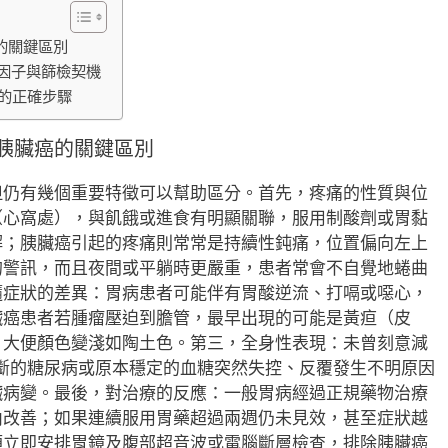
的關鍵區別
因子與篩檢契機
的正確步驟
胰臟癌的關鍵區別
但仍有幾個重要特徵可以幫助區分。首先，疼痛的性質與位
（心窩處），與飢餓或進食有明顯關聯，服用制酸劑或胃黏
解；胰臟癌引起的疼痛則常常是持續性鈍痛，位置偏向左上
的警訊，而且夜間或平躺時更嚴重，患者常會不自覺地蜷曲
隨症狀的差異：胃病患者可能伴有胃酸逆流、打嗝或噁心，
臟癌患者若腫瘤壓迫到膽管，最早出現的可能是黃疸（皮
、大便顏色變淺如陶土色。第三，全身性表現：未曾刻意減
斷的糖尿病或原本穩定的血糖突然失控、反覆發生不明原因
臟病變。最後，對治療的反應：一般胃病經過正規藥物治療
內改善；如果連續服用胃藥超過兩週仍未見效，甚至症狀越
須立即安排胃鏡及腹部超音波或電腦斷層檢查，排除胰臟癌