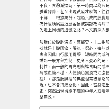
不良、食慾減退時，第一時間以為只
體重驟降、甚至出現黃疸才就醫，往
不鮮——根據統計，超過六成的胰臟
為什麼胰臟癌這麼容易被誤認為胃病
免走上同樣的遺憾之路？本文將深入
胰臟位於腹腔深處，緊鄰胃、十二指
狀就是上腹悶痛、脹氣、噁心，這些
患者因此自行服用胃藥，短時間內或
透過一般胃藥控制。更令人憂心的是
特性，而一般的胃痛則與進食時間或
病或血糖不穩、大便顏色變淺或油脂
疸），都是胰臟癌的典型但常被忽略
現，也不會持續惡化。因此，當身體
史、突然出現胃腸不適的中年人或老
藥無效。