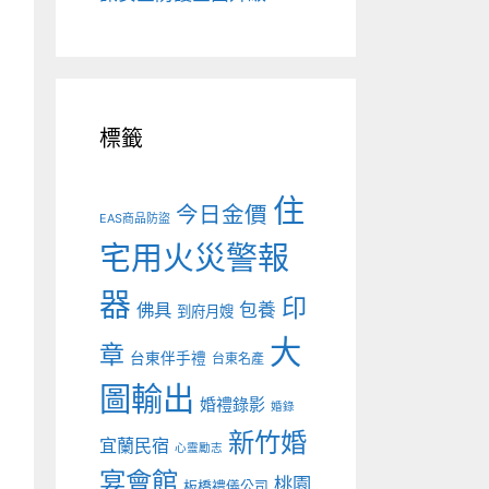
標籤
住
今日金價
EAS商品防盜
宅用火災警報
器
印
佛具
包養
到府月嫂
大
章
台東伴手禮
台東名產
圖輸出
婚禮錄影
婚錄
新竹婚
宜蘭民宿
心靈勵志
宴會館
桃園
板橋禮儀公司