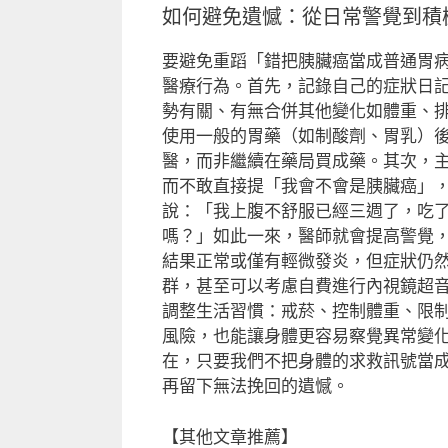
如何避免遺憾：從日常警覺到積
要避免重蹈「錯把胰臟癌當成普通胃
醫療行為。首先，記錄自己的症狀日
勢有關、有無合併其他變化如體重、
使用一般的胃藥（如制酸劑、胃乳）
醫，而非繼續在藥局買成藥。其次，
而不敢直接提「我會不會是胰臟癌」
說：「我上腹不舒服已經三週了，吃
嗎？」如此一來，醫師就會提高警覺
結果正常或僅有輕微發炎，但症狀仍
群，甚至可以考慮自費進行內視鏡超
調整生活習慣：戒菸、控制體重、限
風險，也能讓身體更容易察覺異常變
在，只要我們不把身體的求救訊號當
再留下無法挽回的遺憾。
【其他文章推薦】