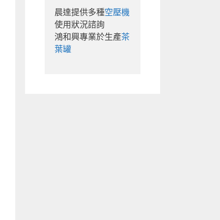
晨達提供多種
空壓機
使用狀況諮詢

鴻和興專業於生產
茶
葉罐