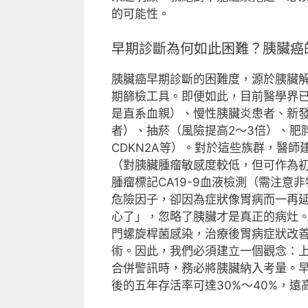
的可能性。
早期診斷為何如此困難？胰臟癌
胰臟癌早期診斷的困難度，源於胰臟
期篩檢工具。即便如此，目前醫學界
是直系血親）、慢性胰臟炎患者、新發
者）、抽菸（風險提高2～3倍）、肥胖
CDKN2A等）。對於這些族群，醫
（對胰臟腫瘤敏感度較低，但可作為
腫瘤標記CA19-9血液檢測（需注
危險因子，卻因為症狀像胃病而一再
心了」，忽略了胰臟才是真正的病灶
門螺旋桿菌感染，治療後胃病症狀改
術。因此，我們必須建立一個觀念：
合併警訊時，務必將胰臟納入考量。
後的五年存活率可達30%～40%，