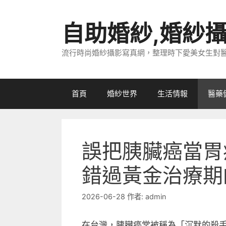
跳
至
自助婚紗,婚紗
主
要
流行時尚婚紗攝影寫真網，整理時下愛美女生對
內
容
首頁
婚紗世界
生活情報
醫藥
誤把胰臟癌當胃
錯過黃金治療期
2026-06-28
作者:
admin
在台灣，胰臟癌常被稱為「沉默的殺