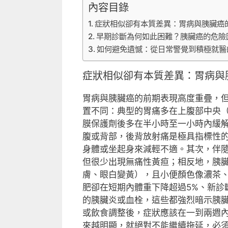
內容目錄
症狀相似卻有本質差異：胃病與胰臟癌
早期診斷為何如此困難？胰臟癌的危險
如何避免遺憾：從日常警覺到積極就醫
症狀相似卻有本質差異：胃病與
胃病與胰臟癌的前期表現高度重疊，
置不同：典型的胃痛多在上腹部中央
膜保護劑後多在半小時至一小時內緩
腹或背部，後背放射痛是極具指標性
身體或坐起身來減輕不適。其次，伴
但很少出現無痛性黃疸；相反地，胰
膚、眼白變黃），且小便顏色像濃茶
肥卻在短期內體重下降超過5%、新診
的胰臟炎或血栓，這些都強烈暗示胰
或飲食調整後，症狀應該在一到兩週
來越明顯，就絕對不能繼續拖延，必