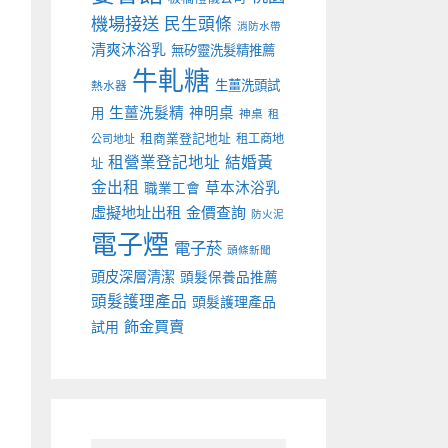
機場接送
民生頭條
消防水帶
清爽沐浴乳
無矽靈洗髮精推薦
牛軋糖
生薑洗頭試
熱水器
生薑洗髮精
神明桌
用
神桌
租
租商業登記地址
租工商地
公司地址
租營業登記地址
結婚黃
址
金出租
草本沐浴乳
職業工會
虛擬地址出租
金價查詢
防火泥
電子煙
電子菸
頭條新聞
頭皮深層清潔
頭髮保養品推薦
頭髮護理產品
頭髮護理產品
飾金買賣
試用