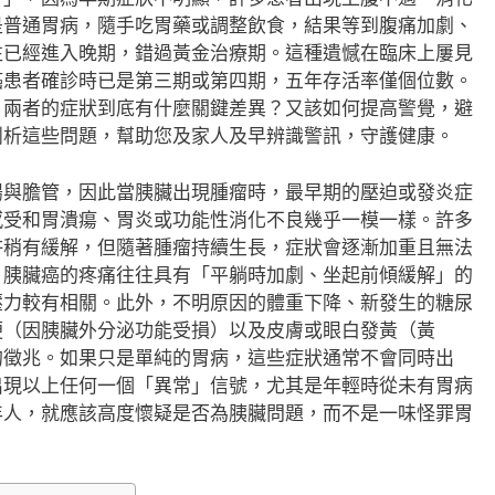
是普通胃病，隨手吃胃藥或調整飲食，結果等到腹痛加劇、
往已經進入晚期，錯過黃金治療期。這種遺憾在臨床上屢見
癌患者確診時已是第三期或第四期，五年存活率僅個位數。
？兩者的症狀到底有什麼關鍵差異？又該如何提高警覺，避
剖析這些問題，幫助您及家人及早辨識警訊，守護健康。
腸與膽管，因此當胰臟出現腫瘤時，最早期的壓迫或發炎症
感受和胃潰瘍、胃炎或功能性消化不良幾乎一模一樣。許多
許稍有緩解，但隨著腫瘤持續生長，症狀會逐漸加重且無法
，胰臟癌的疼痛往往具有「平躺時加劇、坐起前傾緩解」的
壓力較有相關。此外，不明原因的體重下降、新發生的糖尿
便（因胰臟外分泌功能受損）以及皮膚或眼白發黃（黃
的徵兆。如果只是單純的胃病，這些症狀通常不會同時出
出現以上任何一個「異常」信號，尤其是年輕時從未有胃病
年人，就應該高度懷疑是否為胰臟問題，而不是一味怪罪胃