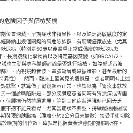
的危險因子與篩檢契機
解剖位置深藏、早期症狀非特異性，以及缺乏高敏感度的定
已經歸納出幾個關鍵的高危險族群：有胰臟癌家族史（尤其
糖尿病（特別是50歲以後體重正常或偏瘦的糖尿病患
、長期接觸化學物質以及特定基因突變（如BRCA1/2、
師建議應主動與專科醫師討論是否進行篩檢，如腹部超音波
初篩）、內視鏡超音波、電腦斷層或磁振造影，甚至最新的
意非特異性）。然而，臨床上最常見的遺憾是：患者明明有上述
延誤就醫，就算做了胃鏡顯示正常，也誤以為「胃沒事就放
。另一個診斷陷阱是：部分胰臟癌患者同時有胃潰瘍或胃幽
善，但腫瘤仍然持續進展，等到其他症狀浮現時已回天乏
上腹不適不能只看胃，尤其當症狀不典型、持續超過兩週或
早期發現的胰臟癌（腫瘤小於2公分且未擴散）接受手術切除
遠高於晚期的個位數，這就是把握黃金治療期的關鍵所在。