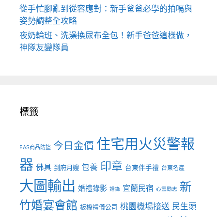
從手忙腳亂到從容應對：新手爸爸必學的拍嗝與
姿勢調整全攻略
夜奶輪班、洗澡換尿布全包！新手爸爸這樣做，
神隊友變隊員
標籤
住宅用火災警報
今日金價
EAS商品防盜
器
印章
佛具
包養
到府月嫂
台東伴手禮
台東名產
大圖輸出
新
宜蘭民宿
婚禮錄影
婚錄
心靈勵志
竹婚宴會館
桃園機場接送
民生頭
板橋禮儀公司