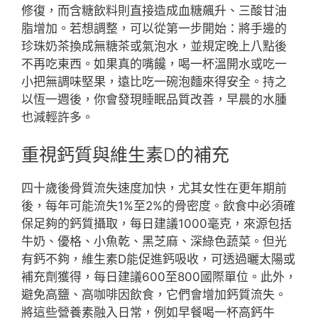
修復，而含糖飲料則直接造成血糖飆升、三酸甘油
脂增加。若想調整，可以從第一步開始：將手邊的
珍珠奶茶換成無糖茶或氣泡水，並規定晚上八點後
不再吃東西。如果真的嘴饞，喝一杯溫開水或吃一
小把無調味堅果，遠比吃一碗泡麵來得安全。持之
以恆一週後，你會發現睡眠品質改善，早晨的水腫
也減輕許多。
重視鈣質與維生素D的補充
四十歲後骨質流失速度加快，尤其女性在更年期前
後，每年可能流失1%至2%的骨密度。飲食中必須確
保足夠的鈣質攝取，每日建議1000毫克，來源包括
牛奶、優格、小魚乾、黑芝麻、深綠色蔬菜。但光
有鈣不夠，維生素D能促進鈣吸收，可透過曬太陽或
補充劑獲得，每日建議600至800國際單位。此外，
避免高鹽、高咖啡因飲食，它們會增加鈣質流失。
將這些營養素融入日常，例如早餐喝一杯高鈣牛