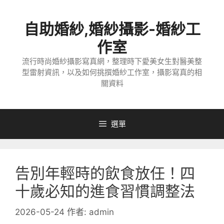
跳
至
自助婚紗,婚紗攝影-婚紗工
主
要
作室
內
流行時尚婚紗攝影寫真網，整理時下愛美女生對醫美整
容
型雷射資訊，以及如何挑撰婚紗工作室，攝影寫真的相
關資料
選單
告別年輕時的飲食放任！四
十歲必知的進食習慣調整法
2026-05-24
作者:
admin