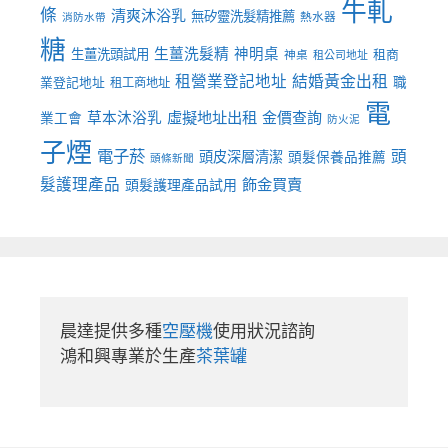
牛軋
條
清爽沐浴乳
無矽靈洗髮精推薦
熱水器
消防水帶
糖
生薑洗髮精
神明桌
生薑洗頭試用
租商
神桌
租公司地址
租營業登記地址
結婚黃金出租
職
業登記地址
租工商地址
電
虛擬地址出租
金價查詢
草本沐浴乳
業工會
防火泥
子煙
電子菸
頭
頭皮深層清潔
頭髮保養品推薦
頭條新聞
髮護理產品
飾金買賣
頭髮護理產品試用
晨達提供多種
空壓機
使用狀況諮詢

鴻和興專業於生產
茶葉罐