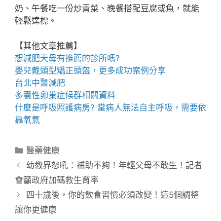
奶、午餐吃一份炒青菜、晚餐搭配豆腐或魚，就能
輕鬆達標。
【其他文章推薦】
想
減肥天母
有推薦的診所嗎?
嬰兒戴
頭型
矯正頭盔，更多成功案例分享
台北中醫減肥
多囊性卵巢症候群
相關資料
什麼是
呼吸照護
病房? 當病人無法自主呼吸，需要依
靠氧氣
分
醫藥健康
類
幼教界怒吼：補助不夠！年輕父母不敢生！記者
會籲政府加碼救生育率
四十歲後，你的飲食習慣必須改變！這5個調整
讓你更健康