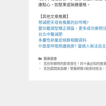
康點心，如堅果或無糖優格。
【其他文章推薦】
想
減肥天母
有推薦的診所嗎?
嬰兒戴
頭型
矯正頭盔，更多成功案例
台北中醫減肥
多囊性卵巢症候群
相關資料
什麼是
呼吸照護
病房? 當病人無法自
分
醫藥健康
類
告別年輕時的飲食放任！四十歲必知的進
告別晨間高血糖！營養師推3組食材搭法，