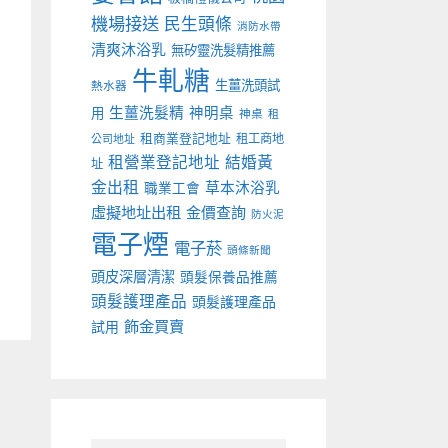
機場接送
民生頭條
消防水帶
清爽沐浴乳
無矽靈洗髮精推薦
牛軋糖
生薑洗頭試
熱水器
生薑洗髮精
神明桌
用
神桌
租
租商業登記地址
租工商地
公司地址
租營業登記地址
結婚黃
址
金出租
草本沐浴乳
職業工會
虛擬地址出租
金價查詢
防火泥
電子煙
電子菸
頭條新聞
頭皮深層清潔
頭髮保養品推薦
頭髮護理產品
頭髮護理產品
飾金買賣
試用