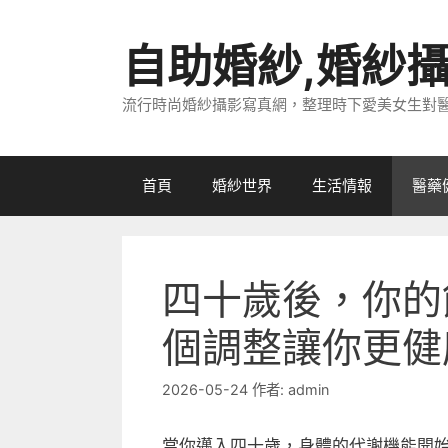
跳
至
自助婚紗,婚紗
主
要
流行時尚婚紗攝影寫真網，整理時下愛美女生對
內
容
首頁
婚紗世界
生活情報
醫藥
四十歲後，你的
個調整讓你更健
2026-05-24
作者:
admin
當你邁入四十歲，身體的代謝機能開始