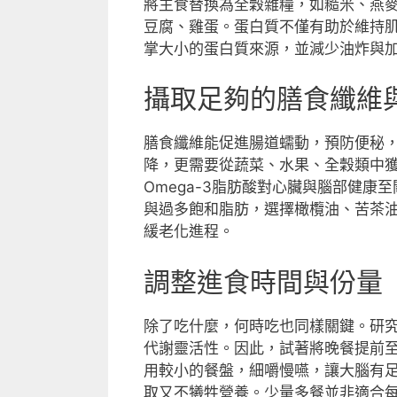
將主食替換為全穀雜糧，如糙米、燕
豆腐、雞蛋。蛋白質不僅有助於維持
掌大小的蛋白質來源，並減少油炸與
攝取足夠的膳食纖維
膳食纖維能促進腸道蠕動，預防便秘
降，更需要從蔬菜、水果、全穀類中獲
Omega-3脂肪酸對心臟與腦部健
與過多飽和脂肪，選擇橄欖油、苦茶
緩老化進程。
調整進食時間與份量
除了吃什麼，何時吃也同樣關鍵。研
代謝靈活性。因此，試著將晚餐提前
用較小的餐盤，細嚼慢嚥，讓大腦有
取又不犧牲營養。少量多餐並非適合