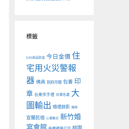
標籤
住
今日金價
EAS商品防盜
宅用火災警報
器
印
佛具
包養
到府月嫂
大
章
台東伴手禮
台東名產
圖輸出
婚禮錄影
婚錄
新竹婚
宜蘭民宿
心靈勵志
宴會館
桃園
板橋禮儀公司