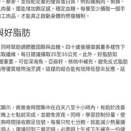
麥、藜麥，並搭配足量的優質蛋白質，例如雞胸肉、魚類、
肌肉量，還能增加飽足感，穩定血糖。每餐至少攝取一個手
加工肉品，才能真正啟動身體的修復機制。
與好脂肪
，同時幫助調節膽固醇與血糖。四十歲後腸道菌叢多樣性下
取纖維，每日建議攝取25至35公克。此外，好脂肪如
康至關重要，可從深海魚、亞麻籽、核桃中補充。避免反式脂肪
油等優質植物油烹調。這樣的組合能有效降低發炎反應，延
究顯示，將進食時間集中在白天八至十小時內，有助於改善
至晚上七點前完成，並避免宵夜。同時，學習控制份量，使
足夠時間接收飽足信號。每餐只吃七分飽，就能減少熱量攝
每個人，建議回到三餐定時，必要時上午或下午補充一份健