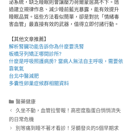
泌系統，缺乏睡眠則會讓壓力荷爾蒙居高不下。透
過建立規律作息、減少睡前藍光暴露，能有效提升
睡眠品質。這些方法看似簡單，卻是對抗「情緒毒
害血管」最直接有效的武器，值得立即付諸行動。
【其他文章推薦】
解析腎臟功能告訴你為什麼要
洗腎
板橋牙列矯正
哪間診所?
什麼是
呼吸照護
病房? 當病人無法自主呼吸，需要依
靠氧氣
台北中醫減肥
多囊性卵巢症候群
相關資料
分
醫藥健康
類
久坐不動，血管拉警報！高密度脂蛋白悄悄流失
的日常危機
別等痛到睡不著才看診！牙髓發炎的5個早期求