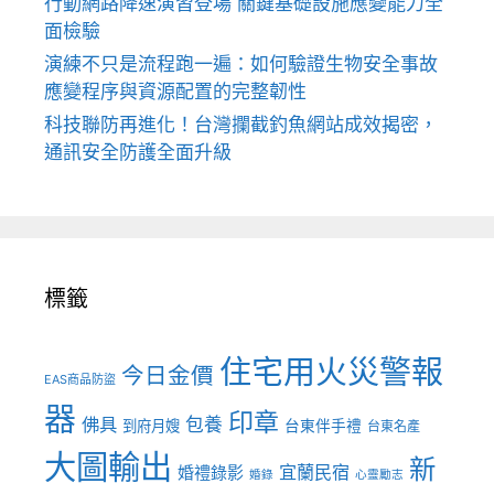
行動網路降速演習登場 關鍵基礎設施應變能力全
面檢驗
演練不只是流程跑一遍：如何驗證生物安全事故
應變程序與資源配置的完整韌性
科技聯防再進化！台灣攔截釣魚網站成效揭密，
通訊安全防護全面升級
標籤
住宅用火災警報
今日金價
EAS商品防盜
器
印章
佛具
包養
到府月嫂
台東伴手禮
台東名產
大圖輸出
新
宜蘭民宿
婚禮錄影
婚錄
心靈勵志