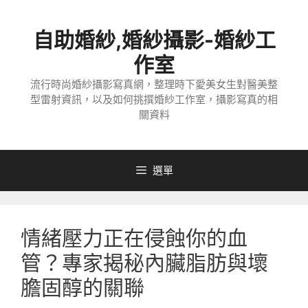
跳
至
自助婚紗,婚紗攝影-婚紗工
主
要
作室
內
流行時尚婚紗攝影寫真網，整理時下愛美女生對醫美整
容
型雷射資訊，以及如何挑撰婚紗工作室，攝影寫真的相
關資料
選單
情緒壓力正在侵蝕你的血
管？專家揭秘內臟脂肪與壞
膽固醇的關聯