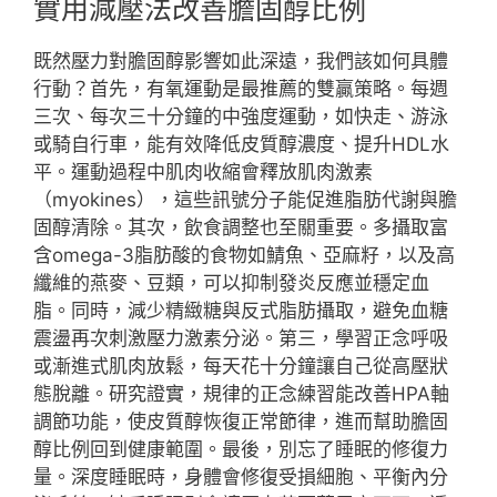
實用減壓法改善膽固醇比例
既然壓力對膽固醇影響如此深遠，我們該如何具體
行動？首先，有氧運動是最推薦的雙贏策略。每週
三次、每次三十分鐘的中強度運動，如快走、游泳
或騎自行車，能有效降低皮質醇濃度、提升HDL水
平。運動過程中肌肉收縮會釋放肌肉激素
（myokines），這些訊號分子能促進脂肪代謝與膽
固醇清除。其次，飲食調整也至關重要。多攝取富
含omega-3脂肪酸的食物如鯖魚、亞麻籽，以及高
纖維的燕麥、豆類，可以抑制發炎反應並穩定血
脂。同時，減少精緻糖與反式脂肪攝取，避免血糖
震盪再次刺激壓力激素分泌。第三，學習正念呼吸
或漸進式肌肉放鬆，每天花十分鐘讓自己從高壓狀
態脫離。研究證實，規律的正念練習能改善HPA軸
調節功能，使皮質醇恢復正常節律，進而幫助膽固
醇比例回到健康範圍。最後，別忘了睡眠的修復力
量。深度睡眠時，身體會修復受損細胞、平衡內分