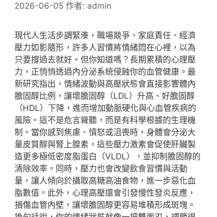
2026-06-05
作者:
admin
現代人生活步調緊湊，職場競爭、家庭責任、經濟
壓力如影隨形，許多人習慣將情緒悶在心裡，以為
只要撐過去就好。但你知道嗎？長期累積的心理壓
力，正悄悄透過內分泌系統侵蝕你的血管健康。最
新研究指出，情緒波動與高壓狀態會直接影響體內
膽固醇比例，讓壞膽固醇（LDL）升高、好膽固醇
（HDL）下降，進而增加動脈硬化與心血管疾病的
風險。這不是危言聳聽，而是有科學根據的生理機
制。當你感到焦慮、憤怒或沮喪時，身體會分泌大
量皮質醇與腎上腺素，這些壓力激素會促使肝臟製
造更多極低密度脂蛋白（VLDL），並抑制膽固醇的
清除效率。同時，壓力也會改變飲食習慣與活動
量，讓人傾向於攝取高糖高油食物，進一步惡化血
脂數值。此外，心理高壓還會引發慢性發炎反應，
損傷血管內壁，讓壞膽固醇更容易堆積形成斑塊。
換句話說，你的情緒狀態就像一把雙面刃，調節得