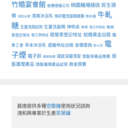
竹婚宴會館
桃園機場接送
民生頭
板橋禮儀公司
牛軋
條
清爽沐浴乳
無矽靈洗髮精推薦
熱水器
消防水帶
糖
生薑洗髮精
神明桌
生薑洗頭試用
租商
神桌
租公司地址
租營業登記地址
結婚黃金出租
職
業登記地址
租工商地址
電
虛擬地址出租
金價查詢
草本沐浴乳
業工會
防火泥
子煙
電子菸
頭
頭皮深層清潔
頭髮保養品推薦
頭條新聞
髮護理產品
飾金買賣
頭髮護理產品試用
晨達提供多種
空壓機
使用狀況諮詢

鴻和興專業於生產
茶葉罐