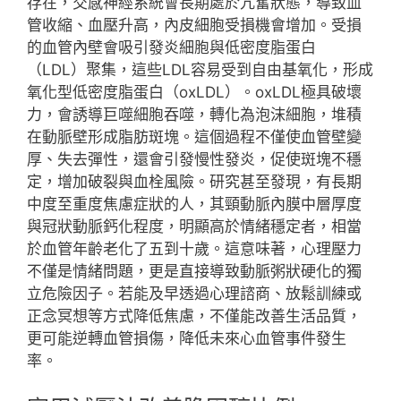
存在，交感神經系統會長期處於亢奮狀態，導致血
管收縮、血壓升高，內皮細胞受損機會增加。受損
的血管內壁會吸引發炎細胞與低密度脂蛋白
（LDL）聚集，這些LDL容易受到自由基氧化，形成
氧化型低密度脂蛋白（oxLDL）。oxLDL極具破壞
力，會誘導巨噬細胞吞噬，轉化為泡沫細胞，堆積
在動脈壁形成脂肪斑塊。這個過程不僅使血管壁變
厚、失去彈性，還會引發慢性發炎，促使斑塊不穩
定，增加破裂與血栓風險。研究甚至發現，有長期
中度至重度焦慮症狀的人，其頸動脈內膜中層厚度
與冠狀動脈鈣化程度，明顯高於情緒穩定者，相當
於血管年齡老化了五到十歲。這意味著，心理壓力
不僅是情緒問題，更是直接導致動脈粥狀硬化的獨
立危險因子。若能及早透過心理諮商、放鬆訓練或
正念冥想等方式降低焦慮，不僅能改善生活品質，
更可能逆轉血管損傷，降低未來心血管事件發生
率。