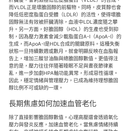
肝臟後，會刺激極低密度脂蛋白（VLDL）的合成，
而VLDL正是壞膽固醇的前驅物。同時，皮質醇也會
降低低密度脂蛋白受體（LDLR）的活性，使得壞膽
固醇無法有效被肝臟清除，血液中LDL濃度隨之攀
升。另一方面，好膽固醇（HDL）的生產也受到抑
制，因為壓力激素會減少載脂蛋白A-I（ApoA-I）的
生成，而ApoA-I是HDL合成的關鍵原料。這種失衡
狀態一旦持續數週或數月，就會明顯反映在血脂報
告上，增加三酸甘油酯與總膽固醇數值。更值得注
意的是，壓力往往伴隨著睡眠不足與晝夜節律紊
亂，進一步加劇HPA軸功能異常，形成惡性循環。
因此，穩定情緒與管理壓力，已成為維持理想膽固
醇比例不可或缺的一環。
長期焦慮如何加速血管老化
除了直接影響膽固醇數值，心理高壓還會透過氧化
壓力與發炎反應，加速血管老化。當焦慮情緒持續