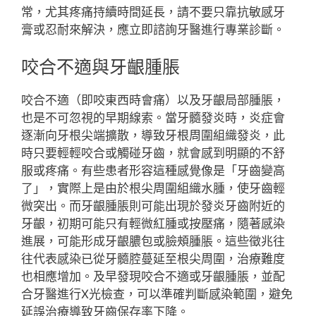
常，尤其疼痛持續時間延長，請不要只靠抗敏感牙
膏或忍耐來解決，應立即諮詢牙醫進行專業診斷。
咬合不適與牙齦腫脹
咬合不適（即咬東西時會痛）以及牙齦局部腫脹，
也是不可忽視的早期線索。當牙髓發炎時，炎症會
逐漸向牙根尖端擴散，導致牙根周圍組織發炎，此
時只要輕輕咬合或觸碰牙齒，就會感到明顯的不舒
服或疼痛。有些患者形容這種感覺像是「牙齒變高
了」，實際上是由於根尖周圍組織水腫，使牙齒輕
微突出。而牙齦腫脹則可能出現於發炎牙齒附近的
牙齦，初期可能只有輕微紅腫或按壓痛，隨著感染
進展，可能形成牙齦膿包或臉頰腫脹。這些徵兆往
往代表感染已從牙髓腔蔓延至根尖周圍，治療難度
也相應增加。及早發現咬合不適或牙齦腫脹，並配
合牙醫進行X光檢查，可以準確判斷感染範圍，避免
延誤治療導致牙齒保存率下降。