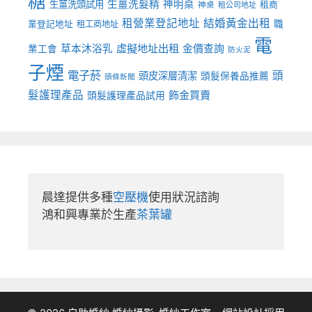
糖
生薑洗髮精
神明桌
生薑洗頭試用
租商
神桌
租公司地址
租營業登記地址
結婚黃金出租
職
業登記地址
租工商地址
電
虛擬地址出租
金價查詢
草本沐浴乳
業工會
防火泥
子煙
電子菸
頭
頭皮深層清潔
頭髮保養品推薦
頭條新聞
髮護理產品
飾金買賣
頭髮護理產品試用
晨達提供多種
空壓機
使用狀況諮詢

鴻和興專業於生產
茶葉罐