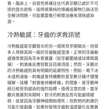
覺。臨床上，自發性疼痛往往代表牙髓已處於不可
逆的發炎狀態，這時候單純的填補或藥物已無法完
全解決問題，可能需要進行根管治療來清除感染
源。
冷熱敏感：牙齒的求救訊號
冷熱敏感是牙髓發炎的另一個常見早期徵兆，但很
多人常將其與一般的牙齒敏感混淆。正常的牙齒敏
感通常是因為牙本質暴露（如牙齦萎縮或琺瑯質磨
損），刺激後反應短暫且迅速消退；然而，牙髓炎
的冷熱敏感則具有明顯的延遲特性。例如，喝下冰
水或熱湯後，刺痛感會持續數秒甚至數分鐘才慢慢
緩解，這種「刺激後持續疼痛」的現象，是牙髓神
經已經受到感染的強烈指標。值得注意的是，當牙
髓炎進展到末期時，對冷的刺激反而可能變得遲
鈍，這是因為牙髓神經開始壞死；但對熱的刺激仍
可能引發劇痛。如果你發現牙齒對溫度變化反應異