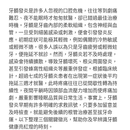
牙髓發炎是許多人忽視的口腔危機，往往等到劇痛
難忍、夜不能眠時才匆匆就醫，卻已錯過最佳治療
時機。牙髓是牙齒內部的柔軟組織，包含神經與血
管，一旦受到細菌感染或刺激，便會引發發炎反
應。初期症狀可能極其輕微，例如偶爾的冷熱敏感
或輕微不適，很多人誤以為只是牙齒疲勞或輕微蛀
牙，便拖延不就診。然而，牙髓炎若不及時處理，
感染會持續擴散，導致牙髓壞死、根尖周圍發炎，
甚至引發蜂窩性組織炎等嚴重併發症。根據臨床統
計，超過七成的牙髓炎患者在出現第一症狀後平均
拖延三週才就醫，此時疼痛往往已從間歇性轉為持
續性，夜間平躺時因頭部血流壓力增加而使疼痛加
劇，嚴重影響睡眠品質與日常生活。事實上，牙髓
發炎早期有許多明確的求救訊號，只要多加留意並
及時檢查，就能避免後續的根管治療甚至拔牙命
運。以下整理三個關鍵徵兆，幫助你及早辨識牙髓
健康亮紅燈的時刻。