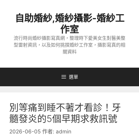
跳
至
自助婚紗,婚紗攝影-婚紗工
主
要
作室
內
流行時尚婚紗攝影寫真網，整理時下愛美女生對醫美整
容
型雷射資訊，以及如何挑撰婚紗工作室，攝影寫真的相
關資料
選單
別等痛到睡不著才看診！牙
髓發炎的5個早期求救訊號
2026-06-05
作者:
admin