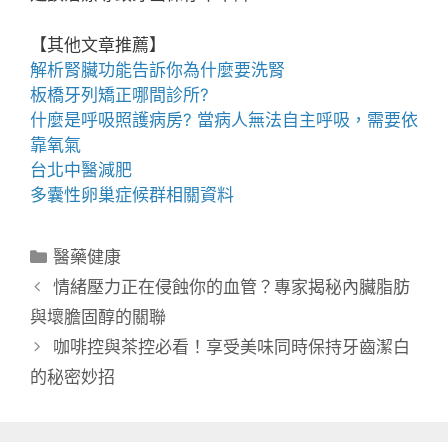
【其他文章推薦】
解析腎臟功能告訴你為什麼要
洗腎
板橋牙列矯正
哪間診所?
什麼是
呼吸照護
病房? 當病人無法自主呼吸，需要依
靠氧氣
台北中醫減肥
多囊性卵巢症候群
相關資料
分
醫藥健康
類
情緒壓力正在侵蝕你的血管？專家揭秘內臟脂肪
與壞膽固醇的關聯
咖啡控與茶控必看！享受美味同時保持牙齒潔白
的秘密妙招