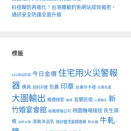
科技聯防再進化！台灣攔截釣魚網站成效揭密，
通訊安全防護全面升級
標籤
住宅用火災警報
今日金價
EAS商品防盜
器
印章
佛具
包養
到府月嫂
台東伴手禮
台東名產
大圖輸出
新
宜蘭民宿
婚禮錄影
婚錄
心靈勵志
竹婚宴會館
桃園機場接送
民生頭
板橋禮儀公司
牛軋
條
清爽沐浴乳
無矽靈洗髮精推薦
熱水器
消防水帶