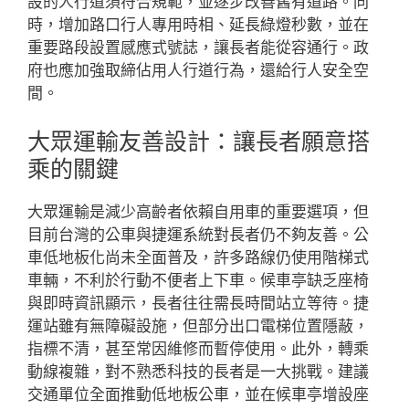
設的人行道須符合規範，並逐步改善舊有道路。同
時，增加路口行人專用時相、延長綠燈秒數，並在
重要路段設置感應式號誌，讓長者能從容通行。政
府也應加強取締佔用人行道行為，還給行人安全空
間。
大眾運輸友善設計：讓長者願意搭
乘的關鍵
大眾運輸是減少高齡者依賴自用車的重要選項，但
目前台灣的公車與捷運系統對長者仍不夠友善。公
車低地板化尚未全面普及，許多路線仍使用階梯式
車輛，不利於行動不便者上下車。候車亭缺乏座椅
與即時資訊顯示，長者往往需長時間站立等待。捷
運站雖有無障礙設施，但部分出口電梯位置隱蔽，
指標不清，甚至常因維修而暫停使用。此外，轉乘
動線複雜，對不熟悉科技的長者是一大挑戰。建議
交通單位全面推動低地板公車，並在候車亭增設座