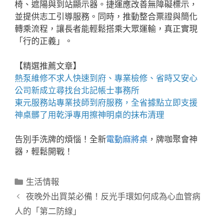
椅、遮陽與到站顯示器。捷運應改善無障礙標示，
並提供志工引導服務。同時，推動整合票證與簡化
轉乘流程，讓長者能輕鬆搭乘大眾運輸，真正實現
「行的正義」。
【精選推薦文章】
熱泵維修
不求人快速到府、專業檢修、省時又安心
公司新成立尋找
台北記帳士事務所
東元服務站
專業技師到府服務，全省據點立即支援
神桌
髒了用乾淨專用擦神明桌的抹布清理
告別手洗牌的煩惱！全新
電動麻將桌
，牌咖聚會神
器，輕鬆開戰！
分
生活情報
類
夜晚外出買菜必備！反光手環如何成為心血管病
人的「第二防線」