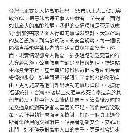
台灣已正式步入超高齡社會，65歲以上人口佔比突
破20%，這意味著每五個人中就有一位長者。面對
如此龐大的高齡族群，我們的交通環境是否足以應
對他們的需求？從人行道的無障礙設計、大眾運輸
的友善設施，到高齡駕駛人的安全規範，每一個環
節都直接影響著長者的生活品質與生命安全。然
而，現實情況卻令人擔憂：許多道路缺乏完善的行
人穿越設施，公車候車亭缺少座椅與遮陽，捷運站
電梯數量不足，甚至連紅綠燈秒數都未考慮到長者
緩慢的步伐。這些問題不僅限制了高齡者的移動自
由，更可能成為他們外出活動的無形障礙。根據衛
福部統計，台灣65歲以上交通事故死亡率遠高於其
他年齡層，其中行人事故佔比最高。這背後反映的
是交通系統對高齡者友善度的不足。我們需要從政
策、設計與執行層面全面檢討，打造一個真正適合
所有年齡層的交通環境，讓長者能夠安全、安心地
出門。這不僅是對高齡人口的尊重，更是社會進步