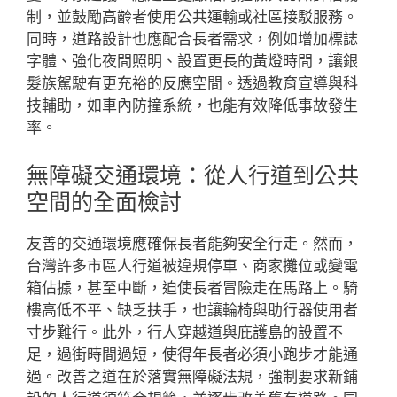
制，並鼓勵高齡者使用公共運輸或社區接駁服務。
同時，道路設計也應配合長者需求，例如增加標誌
字體、強化夜間照明、設置更長的黃燈時間，讓銀
髮族駕駛有更充裕的反應空間。透過教育宣導與科
技輔助，如車內防撞系統，也能有效降低事故發生
率。
無障礙交通環境：從人行道到公共
空間的全面檢討
友善的交通環境應確保長者能夠安全行走。然而，
台灣許多市區人行道被違規停車、商家攤位或變電
箱佔據，甚至中斷，迫使長者冒險走在馬路上。騎
樓高低不平、缺乏扶手，也讓輪椅與助行器使用者
寸步難行。此外，行人穿越道與庇護島的設置不
足，過街時間過短，使得年長者必須小跑步才能通
過。改善之道在於落實無障礙法規，強制要求新鋪