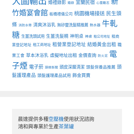
大圖輸出
新
宜蘭民宿
婚禮錄影
婚錄
心靈勵志
竹婚宴會館
桃園機場接送
民生頭
板橋禮儀公司
牛軋
條
清爽沐浴乳
無矽靈洗髮精推薦
熱水器
消防水帶
糖
生薑洗髮精
神明桌
生薑洗頭試用
租商
神桌
租公司地址
租營業登記地址
結婚黃金出租
職
業登記地址
租工商地址
電
虛擬地址出租
金價查詢
草本沐浴乳
業工會
防火泥
子煙
電子菸
頭
頭皮深層清潔
頭髮保養品推薦
頭條新聞
髮護理產品
飾金買賣
頭髮護理產品試用
晨達提供多種
空壓機
使用狀況諮詢

鴻和興專業於生產
茶葉罐