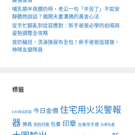
最強後盾
哺乳期半夜餵奶時，老公一句「辛苦了」不如安
靜聽她說話？揭開夫妻溝通的黃金心法
從手忙腳亂到從容應對：新手爸爸必學的拍嗝與
姿勢調整全攻略
夜奶輪班、洗澡換尿布全包！新手爸爸這樣做，
神隊友變隊員
標籤
住宅用火災警報
今日金價
EAS商品防盜
器
印章
佛具
包養
到府月嫂
台東伴手禮
台東名產