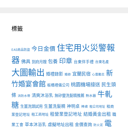
標籤
住宅用火災警報
今日金價
EAS商品防盜
器
印章
佛具
包養
到府月嫂
台東伴手禮
台東名產
大圖輸出
新
宜蘭民宿
婚禮錄影
婚錄
心靈勵志
竹婚宴會館
桃園機場接送
民生頭
板橋禮儀公司
牛軋
條
清爽沐浴乳
無矽靈洗髮精推薦
熱水器
消防水帶
糖
生薑洗髮精
神明桌
生薑洗頭試用
租商
神桌
租公司地址
租營業登記地址
結婚黃金出租
職
業登記地址
租工商地址
電
虛擬地址出租
金價查詢
草本沐浴乳
業工會
防火泥