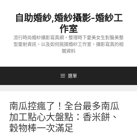
跳
至
自助婚紗,婚紗攝影-婚紗工
主
要
作室
內
流行時尚婚紗攝影寫真網，整理時下愛美女生對醫美整
容
型雷射資訊，以及如何挑撰婚紗工作室，攝影寫真的相
關資料
選單
南瓜控瘋了！全台最多南瓜
加工點心大盤點：香米餅、
穀物棒一次滿足