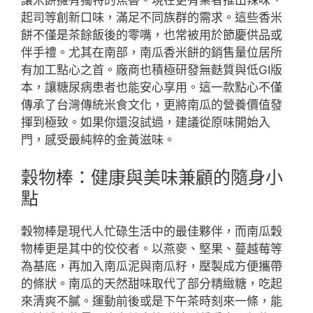
讓米餅擁有獨特的焦香。現在更有業者推出辣味、
起司等創新口味，滿足不同族群的需求。這些香米
餅不僅是茶餘飯後的零嘴，也常被用於節慶供品或
伴手禮。尤其在南部，南瓜香米餅的銷售量位居所
有加工點心之首。廠商也積極研發無麩質與低GI版
本，讓糖尿病患者也能安心享用。這一款點心不僅
傳承了台灣傳統米食文化，更將南瓜的營養價值發
揮到極致。如果你還沒試過，建議從原味開始入
門，感受最純粹的金黃滋味。
穀物棒：健康與美味兼顧的隨身小
點
穀物棒是現代人忙碌生活中的最佳夥伴，而南瓜穀
物棒更是其中的佼佼者。以燕麥、堅果、蔓越莓等
為基底，再加入南瓜泥與南瓜籽，壓製成方便攜帶
的條狀。南瓜的天然甜味取代了部分精緻糖，吃起
來清爽不膩。運動前後或是下午茶時刻來一條，能