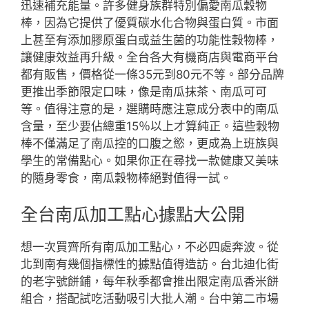
迅速補充能量。許多健身族群特別偏愛南瓜穀物
棒，因為它提供了優質碳水化合物與蛋白質。市面
上甚至有添加膠原蛋白或益生菌的功能性穀物棒，
讓健康效益再升級。全台各大有機商店與電商平台
都有販售，價格從一條35元到80元不等。部分品牌
更推出季節限定口味，像是南瓜抹茶、南瓜可可
等。值得注意的是，選購時應注意成分表中的南瓜
含量，至少要佔總重15％以上才算純正。這些穀物
棒不僅滿足了南瓜控的口腹之慾，更成為上班族與
學生的常備點心。如果你正在尋找一款健康又美味
的隨身零食，南瓜穀物棒絕對值得一試。
全台南瓜加工點心據點大公開
想一次買齊所有南瓜加工點心，不必四處奔波。從
北到南有幾個指標性的據點值得造訪。台北迪化街
的老字號餅鋪，每年秋季都會推出限定南瓜香米餅
組合，搭配試吃活動吸引大批人潮。台中第二市場