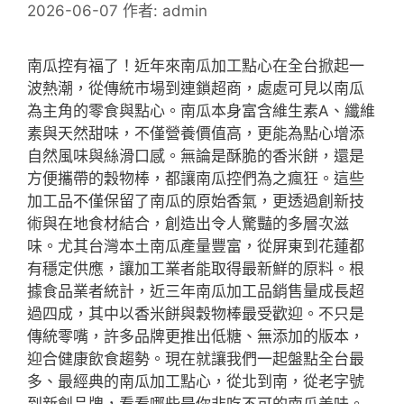
2026-06-07
作者:
admin
南瓜控有福了！近年來南瓜加工點心在全台掀起一
波熱潮，從傳統市場到連鎖超商，處處可見以南瓜
為主角的零食與點心。南瓜本身富含維生素A、纖維
素與天然甜味，不僅營養價值高，更能為點心增添
自然風味與絲滑口感。無論是酥脆的香米餅，還是
方便攜帶的穀物棒，都讓南瓜控們為之瘋狂。這些
加工品不僅保留了南瓜的原始香氣，更透過創新技
術與在地食材結合，創造出令人驚豔的多層次滋
味。尤其台灣本土南瓜產量豐富，從屏東到花蓮都
有穩定供應，讓加工業者能取得最新鮮的原料。根
據食品業者統計，近三年南瓜加工品銷售量成長超
過四成，其中以香米餅與穀物棒最受歡迎。不只是
傳統零嘴，許多品牌更推出低糖、無添加的版本，
迎合健康飲食趨勢。現在就讓我們一起盤點全台最
多、最經典的南瓜加工點心，從北到南，從老字號
到新創品牌，看看哪些是你非吃不可的南瓜美味。