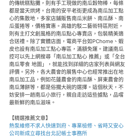
的傳統糕點攤，則有手工現做的南瓜穀物棒，每條
都是當天烘烤。台南的安平老街更成為南瓜加工點
心的集散地，多家店鋪販售南瓜米餅、南瓜酥、南
瓜蛋捲等，價格實惠。高雄的駁二藝術特區附近，
則有主打文創風格的南瓜點心專賣店，包裝精美適
合送禮。除了實體店面，電商平台如PChome、蝦
皮也設有南瓜加工點心專區，滿額免運。建議南瓜
控可以先上網搜尋「南瓜加工點心 推薦」或「全台
南瓜零食 地圖」，就能找到詳細的店家列表與網友
評價。另外，各大農會的展售中心也經常推出在地
南瓜加工品，例如花蓮農會的南瓜酥、屏東農會的
南瓜薄餅等，都是俗擱大碗的選擇。這個秋天，不
妨安排一趟南瓜小旅行，親自走訪這些據點，品嚐
最新鮮的南瓜滋味。
【精選推薦文章】
熱泵維修
不求人快速到府、專業檢修、省時又安心
公司新成立尋找
台北記帳士事務所