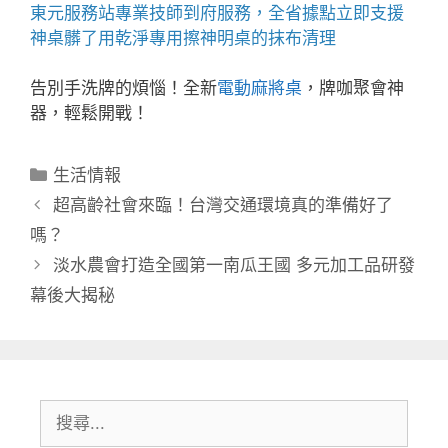
東元服務站
專業技師到府服務，全省據點立即支援
神桌
髒了用乾淨專用擦神明桌的抹布清理
告別手洗牌的煩惱！全新
電動麻將桌
，牌咖聚會神
器，輕鬆開戰！
分
生活情報
類
超高齡社會來臨！台灣交通環境真的準備好了
嗎？
淡水農會打造全國第一南瓜王國 多元加工品研發
幕後大揭秘
搜
尋: