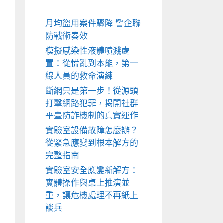
月均盜用案件驟降 警企聯
防戰術奏效
模擬感染性液體噴濺處
置：從慌亂到本能，第一
線人員的救命演練
斷網只是第一步！從源頭
打擊網路犯罪，揭開社群
平臺防詐機制的真實運作
實驗室設備故障怎麼辦？
從緊急應變到根本解方的
完整指南
實驗室安全應變新解方：
實體操作與桌上推演並
重，讓危機處理不再紙上
談兵