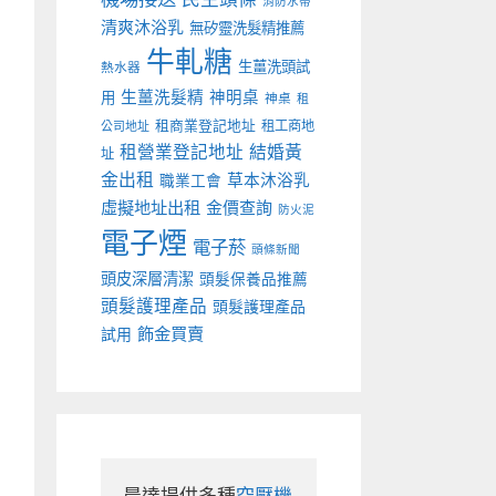
消防水帶
清爽沐浴乳
無矽靈洗髮精推薦
牛軋糖
生薑洗頭試
熱水器
生薑洗髮精
神明桌
用
神桌
租
租商業登記地址
租工商地
公司地址
租營業登記地址
結婚黃
址
金出租
草本沐浴乳
職業工會
虛擬地址出租
金價查詢
防火泥
電子煙
電子菸
頭條新聞
頭皮深層清潔
頭髮保養品推薦
頭髮護理產品
頭髮護理產品
飾金買賣
試用