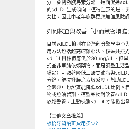
分，會刺激胰島素分泌，進而促進sd
的sdLDL生成傾向。值得注意的是，
女性，因此中老年族群更應加強風險
如何檢查與改善「小而緻密壞膽
目前sdLDL檢測在台灣部分醫學中心
用方法包括超高速離心法、核磁共振光
sdLDL目標值應低於30 mg/dL
式並非單純依賴藥物，而是調整生活
糕點）可顯著降低三酸甘油脂與sdLD
分鐘，能提升胰島素敏感度，幫助LD
全穀類）也證實能降低sdLDL比例。若
物或魚油製劑，這些藥物對改善sdL
放鬆警覺，主動檢測sdLDL才能揪
【其他文章推薦】
板橋牙齒矯正
費用多少?