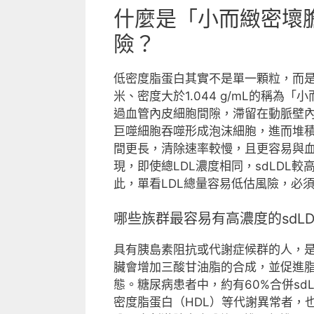
什麼是「小而緻密壞膽
險？
低密度脂蛋白其實不是單一顆粒，而是
米、密度大於1.044 g/mL的稱為
過血管內皮細胞間隙，滯留在動脈壁
巨噬細胞吞噬形成泡沫細胞，進而堆積成
間更長，清除速率較慢，且更容易與
現，即使總LDL濃度相同，sdLDL較
此，單看LDL總量容易低估風險，必
哪些族群最容易有高濃度的sdLD
具有胰島素阻抗或代謝症候群的人，是
臟會增加三酸甘油脂的合成，並促進脂
態。糖尿病患者中，約有60%合併s
密度脂蛋白（HDL）等代謝異常者，