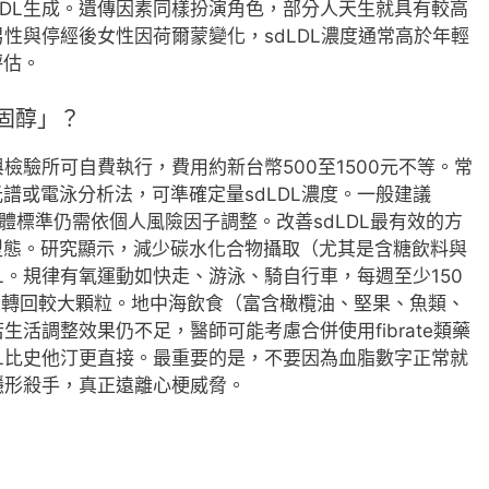
LDL生成。遺傳因素同樣扮演角色，部分人天生就具有較高
男性與停經後女性因荷爾蒙變化，sdLDL濃度通常高於年輕
評估。
固醇」？
與檢驗所可自費執行，費用約新台幣500至1500元不等。常
譜或電泳分析法，可準確定量sdLDL濃度。一般建議
，但具體標準仍需依個人風險因子調整。改善sdLDL最有效的方
型態。研究顯示，減少碳水化合物攝取（尤其是含糖飲料與
L。規律有氧運動如快走、游泳、騎自行車，每週至少150
L轉回較大顆粒。地中海飲食（富含橄欖油、堅果、魚類、
生活調整效果仍不足，醫師可能考慮合併使用fibrate類藥
DL比史他汀更直接。最重要的是，不要因為血脂數字正常就
出隱形殺手，真正遠離心梗威脅。