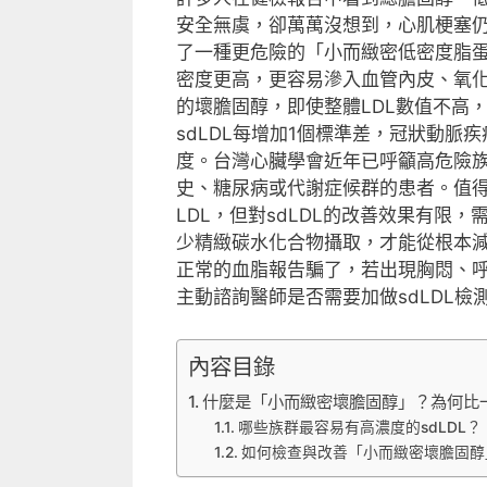
安全無虞，卻萬萬沒想到，心肌梗塞
了一種更危險的「小而緻密低密度脂蛋白
密度更高，更容易滲入血管內皮、氧
的壞膽固醇，即使整體LDL數值不高
sdLDL每增加1個標準差，冠狀動脈
度。台灣心臟學會近年已呼籲高危險族
史、糖尿病或代謝症候群的患者。值
LDL，但對sdLDL的改善效果有限
少精緻碳水化合物攝取，才能從根本
正常的血脂報告騙了，若出現胸悶、
主動諮詢醫師是否需要加做sdLDL
內容目錄
什麼是「小而緻密壞膽固醇」？為何比一
哪些族群最容易有高濃度的sdLDL？
如何檢查與改善「小而緻密壞膽固醇