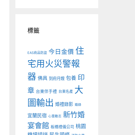
標籤
住
今日金價
EAS商品防盜
宅用火災警報
器
印
佛具
包養
到府月嫂
大
章
台東伴手禮
台東名產
圖輸出
婚禮錄影
婚錄
新竹婚
宜蘭民宿
心靈勵志
宴會館
桃園
板橋禮儀公司
機場接送
民生頭條