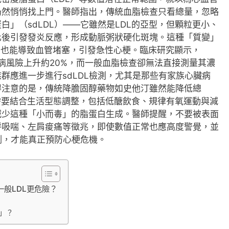
仍然悄悄找上門。醫師指出，傳統血脂檢查只看總量，忽略
」（sdLDL）——它雖然是LDL的亞型，但顆粒更小、
化後引發發炎反應，形成動脈粥狀硬化斑塊。這種「質變」
，也能導致血管堵塞，引發急性心梗。臨床研究顯示，
疾病風險上升約20%，而一般血脂檢查卻無法直接測量其濃
群應進一步進行sdLDL檢測，尤其是那些有家族心臟病
得注意的是，傳統降膽固醇藥物如史他汀雖然能降低總
，需要結合生活型態調整，包括低醣飲食、規律有氧運動與減
減少這種「小而毒」的脂蛋白生成。醫師提醒，不要被表面
呼吸喘、左肩痠痛等徵兆，即使數值正常也應高度警覺，並
檢測，才能真正預防心梗危機。
般LDL更危險？
」？