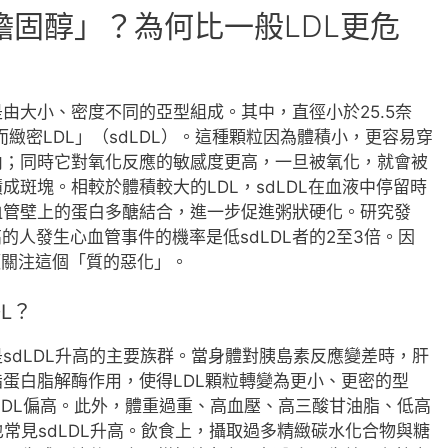
固醇」？為何比一般LDL更危
由大小、密度不同的亞型組成。其中，直徑小於25.5奈
「小而緻密LDL」（sdLDL）。這種顆粒因為體積小，更容易穿
內；同時它對氧化反應的敏感度更高，一旦被氧化，就會被
斑塊。相較於體積較大的LDL，sdLDL在血液中停留時
血管壁上的蛋白多醣結合，進一步促進粥狀硬化。研究發
高的人發生心血管事件的機率是低sdLDL者的2至3倍。因
須關注這個「質的惡化」。
L？
sdLDL升高的主要族群。當身體對胰島素反應變差時，肝
蛋白脂解酶作用，使得LDL顆粒轉變為更小、更密的型
dLDL偏高。此外，體重過重、高血壓、高三酸甘油脂、低高
也常見sdLDL升高。飲食上，攝取過多精緻碳水化合物與糖