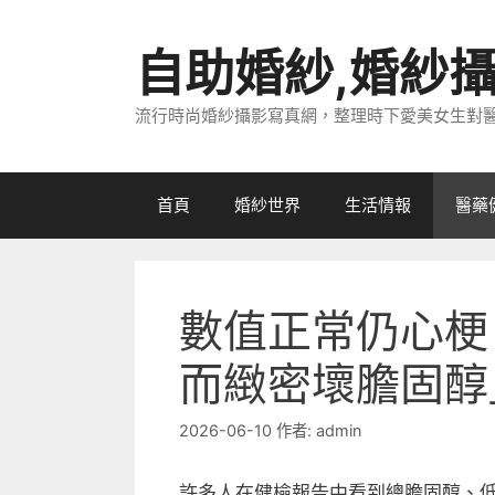
跳
至
自助婚紗,婚紗
主
要
流行時尚婚紗攝影寫真網，整理時下愛美女生對
內
容
首頁
婚紗世界
生活情報
醫藥
數值正常仍心梗
而緻密壞膽固醇
2026-06-10
作者:
admin
許多人在健檢報告中看到總膽固醇、低