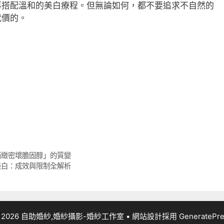
再搭配溫和的美白療程。但無論如何，都不要追求不自然的
代價的。
而緻密壞膽固醇」的質變
美白：成效與限制全解析
 2026 自助婚紗,婚紗攝影-婚紗工作室
• 網站設計採用
GeneratePr