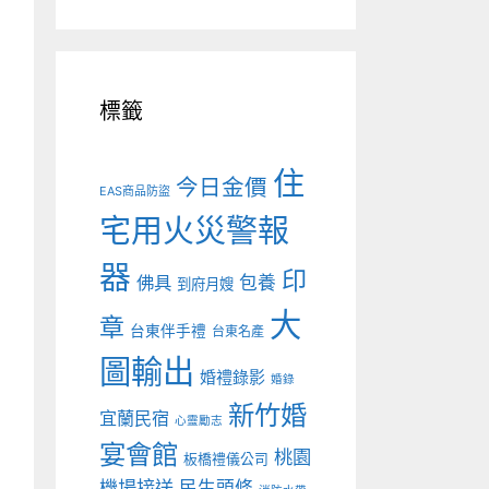
標籤
住
今日金價
EAS商品防盜
宅用火災警報
器
印
佛具
包養
到府月嫂
大
章
台東伴手禮
台東名產
圖輸出
婚禮錄影
婚錄
新竹婚
宜蘭民宿
心靈勵志
宴會館
桃園
板橋禮儀公司
機場接送
民生頭條