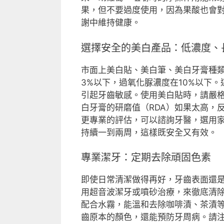
果，但不要過度使用，因為果酸也會
謝中維持健康。
選擇安全的美白產品：低濃度、
市面上美白貼、美白筆、美白牙膏種
3%以下，過氧化脲濃度在10%以下
引起牙齒敏感。使用美白貼時，請嚴
白牙膏的研磨值（RDA）如果太高，
更專業的評估，可以諮詢牙醫，選用
持續一到兩周，這樣既安全又有效。
專業潔牙：定期去除頑固色素
即使日常清潔做得再好，牙齒表面還
用超音波潔牙或噴砂治療，來徹底清
配合水霧，能溫和去除咖啡漬、茶漬
齒原本的顏色，還能預防牙周病。請