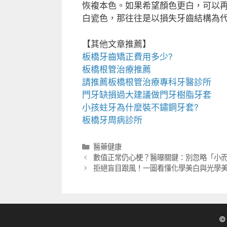
恢複本色。如果希望顏色更白，可以
白瓷色，那往往是以損失牙齒結構為
【其他文章推薦】
板橋牙齒矯正
費用多少?
板橋根管治療
推薦
請推薦
板橋根管治療專科
牙醫診所
門牙缺損過大建議做
門牙樹脂牙套
小孩蛀牙為什麼裝
不鏽鋼牙套
?
板橋牙周病診所
分
醫藥健康
類
數值正常仍心梗？醫曝關鍵：別忽略「小
拒絕盲目跟風！一圖看懂化學美白與光學
©