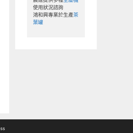
晨達提供多種
空壓機
使用狀況諮詢

鴻和興專業於生產
茶
葉罐
ess