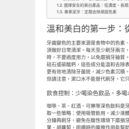
選擇安全的美白產品：低濃度、長周
專業潔牙：定期去除頑固色素
溫和美白的第一步：
牙齒變色的主要來源是食物中的色素
須做好日常清潔。每天至少刷牙兩次
時，不要過度用力，以免磨損牙釉質
硅石或碳酸鈣，這些成分能溫和去除
更有效地清除牙菌斑，減少色素沉積
但請注意，漱口水不能替代刷牙，它
飲食控制：少喝染色飲品，多喝
咖啡、茶、紅酒、可樂等深色飲料是
取一些策略：使用吸管飲用，減少液體
分鐘再刷牙，避免在酸性環境下磨損
果、胡蘿蔔，咀嚼時的摩擦作用能幫