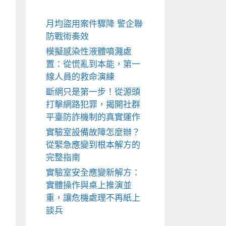
月均盜用案件驟降 警企聯
防戰術奏效
模擬感染性液體噴濺處
置：從慌亂到本能，第一
線人員的救命演練
斷網只是第一步！從源頭
打擊網路犯罪，揭開社群
平臺防詐機制的真實運作
實驗室設備故障怎麼辦？
從緊急應變到根本解方的
完整指南
實驗室安全應變新解方：
實體操作與桌上推演並
重，讓危機處理不再紙上
談兵