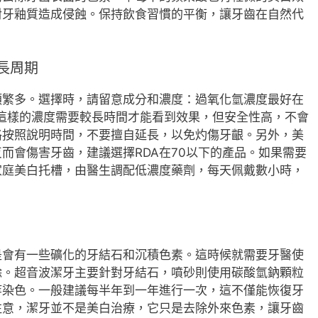
對牙釉質造成侵蝕。保持飲食習慣的平衡，讓牙齒在自然代
長周期
類繁多。選擇時，請留意成分和濃度：過氧化氫濃度最好在
。這樣的濃度需要較長時間才能看到效果，但安全性高，不會
格按照說明時間，不要擅自延長，以免灼傷牙齦。另外，美
反而會傷害牙齒，建議選擇RDA在70以下的產品。如果需要
家庭美白托槽，由醫生調配低濃度藥劑，每天佩戴數小時，
是會有一些礦化的牙結石和沉積色素。這時候就需要牙醫使
除。超音波潔牙主要針對牙結石，噴砂則使用碳酸氫鈉顆粒
等染色。一般建議每半年到一年進行一次，這不僅能恢復牙
注意，潔牙並不是美白治療，它只是去除外來色素，讓牙齒