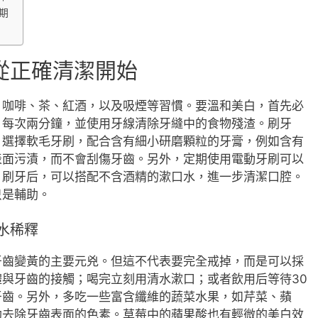
期
從正確清潔開始
、咖啡、茶、紅酒，以及吸煙等習慣。要溫和美白，首先必
，每次兩分鐘，並使用牙線清除牙縫中的食物殘渣。刷牙
。選擇軟毛牙刷，配合含有細小研磨顆粒的牙膏，例如含有
表面污漬，而不會刮傷牙齒。另外，定期使用電動牙刷可以
。刷牙后，可以搭配不含酒精的漱口水，進一步清潔口腔。
只是輔助。
水稀釋
牙齒變黃的主要元兇。但這不代表要完全戒掉，而是可以採
與牙齒的接觸；喝完立刻用清水漱口；或者飲用后等待30
牙齒。另外，多吃一些富含纖維的蔬菜水果，如芹菜、蘋
助去除牙齒表面的色素。草莓中的蘋果酸也有輕微的美白效