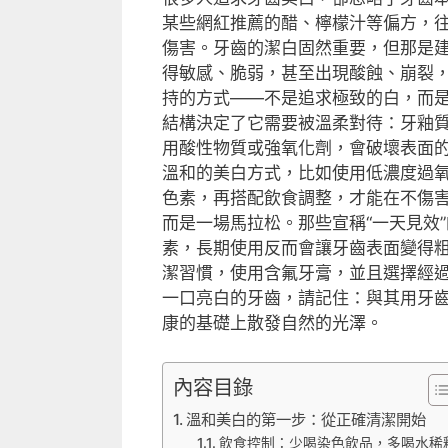
某些網紅推薦的醋、檸檬汁等偏方，
傷害。牙齒的潔白固然重要，但那是
得敏感、脆弱，甚至出現酸蝕、崩裂
持的方式——不是追求極致的白，而
結構決定了它需要被溫柔對待：牙釉質
用酸性物質或強氧化劑，會破壞表面
溫和的美白方式，比如使用低濃度過
色素，再搭配飲食調整，才能在不傷
而是一場馬拉松。那些宣稱“一天見效
素，長期使用反而會讓牙齒表面變得
潔習慣，使用含氟牙膏，並且選擇經
一口亮白的牙齒，請記住：與其用牙
康的基礎上散發自然的光澤。
內容目錄
溫和美白的第一步：從正確清潔開始
飲食控制：少喝染色飲品，多喝水稀