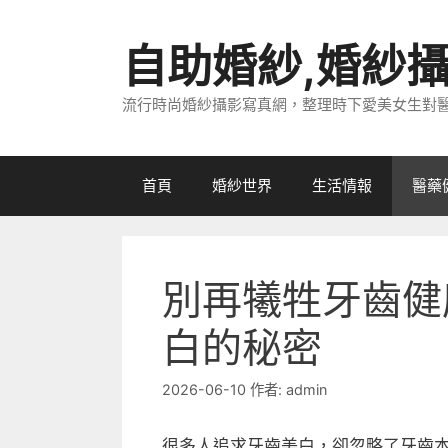
跳
至
自助婚紗,婚紗
主
要
流行時尚婚紗攝影寫真網，整理時下愛美女生對
內
容
首頁
婚紗世界
生活情報
醫藥
別再犧牲牙齒健
白的秘密
2026-06-10
作者:
admin
很多人追求牙齒美白，卻忽略了牙齒