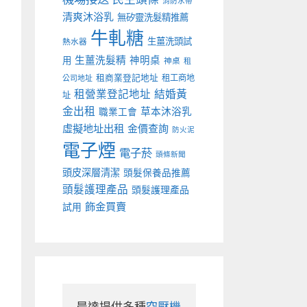
消防水帶
清爽沐浴乳
無矽靈洗髮精推薦
牛軋糖
生薑洗頭試
熱水器
生薑洗髮精
神明桌
用
神桌
租
租商業登記地址
租工商地
公司地址
租營業登記地址
結婚黃
址
金出租
草本沐浴乳
職業工會
虛擬地址出租
金價查詢
防火泥
電子煙
電子菸
頭條新聞
頭皮深層清潔
頭髮保養品推薦
頭髮護理產品
頭髮護理產品
飾金買賣
試用