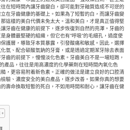
往往在短時間內讓牙齒變白，卻可能對牙釉質造成不可逆的
建立在牙齒健康的基礎上。如果為了短暫的白，而讓牙齒變
，那這樣的美白代價未免太大。溫和美白，才是真正值得堅
是讓牙齒在健康的前提下，逐步恢復到自然的亮澤。牙齒的
是身體最堅硬的組織，但它也有“呼吸”的毛細孔，過度使
的保護層，導致牙本質暴露，引發酸痛和敏感。因此，選擇
氧化氫、配合碳酸氫鈉的牙膏，或是透過定期潔牙除去表面
害牙齒的前提下，慢慢淡化色素。牙齒美白不是一場短跑，
”的產品，往往是用高濃度的化學藥劑在短時間內氧化色
粗糙，更容易附着新色素。正確的做法是建立良好的口腔清
過檢驗、濃度安全的美白產品，逐步改善。如果你真的想要
齒的壽命換取短暫的死白，不如用時間和耐心，讓牙齒在健
釋