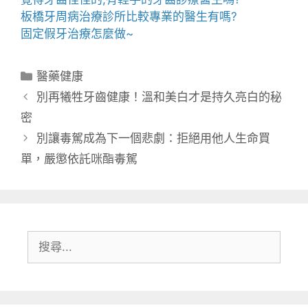
板橋牙周病
治療診所比較專業的醫生有嗎?
固定假牙
治療怎麼做~
分
醫藥健康
類
別再犧牲牙齒健康！溫和美白才是持久亮白的秘
密
別讓毒駕成為下一個悲劇：拒絕用他人生命買
單，嚴懲依託咪酯毒駕
搜
尋: