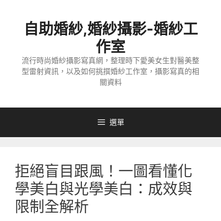
跳
至
自助婚紗,婚紗攝影-婚紗工
主
要
作室
內
流行時尚婚紗攝影寫真網，整理時下愛美女生對醫美整
容
型雷射資訊，以及如何挑撰婚紗工作室，攝影寫真的相
關資料
選單
拒絕盲目跟風！一圖看懂化
學美白與光學美白：成效與
限制全解析