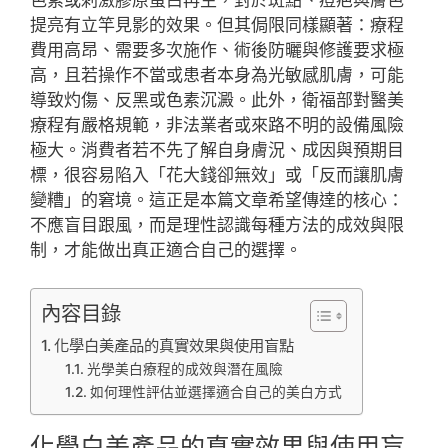
提亮有立竿見影的效果。但其侷限同樣顯著：療程
費用高昂、需要多次施作、術後防曬與修護要求極
高，且若操作不當或患者本身為光敏感肌膚，可能
導致灼傷、反黑或色素沉澱。此外，衛福部對醫美
療程有嚴格規範，非法業者或來路不明的設備風險
極大。消費者若不先了解自身膚況、成因與預期目
標，很容易陷入「花大錢卻無效」或「反而讓肌膚
變糟」的窘境。這正是本篇文章希望傳達的核心：
不應盲目跟風，而是理性認識每種方法的成效與限
制，才能做出真正適合自己的選擇。
內容目錄
化學白美產品的真實效果與使用盲點
光學美白療程的成效與潛在風險
如何理性評估並選擇適合自己的美白方式
化學白美產品的真實效果與使用盲