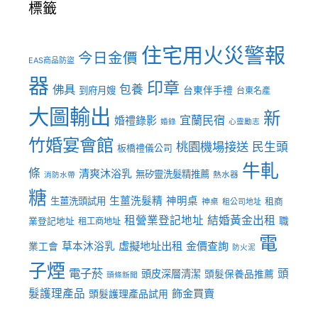
標籤
住宅用火災警報
今日金價
EAS商品防盜
器
印章
佛具
包養
到府月嫂
台東伴手禮
台東名產
大圖輸出
新
宜蘭民宿
婚禮錄影
婚錄
心靈勵志
竹婚宴會館
桃園機場接送
民生頭
板橋禮儀公司
牛軋
條
清爽沐浴乳
無矽靈洗髮精推薦
熱水器
消防水帶
糖
生薑洗髮精
神明桌
生薑洗頭試用
租商
神桌
租公司地址
租營業登記地址
結婚黃金出租
職
業登記地址
租工商地址
電
虛擬地址出租
金價查詢
草本沐浴乳
業工會
防火泥
子煙
電子菸
頭
頭皮深層清潔
頭髮保養品推薦
頭條新聞
髮護理產品
飾金買賣
頭髮護理產品試用