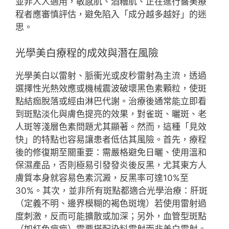
並非人人適用，敏感肌、酒糟肌、正在進行醫美療
程者應審慎評估，避免陷入「成分越多越好」的迷
思。
光學美白療程的成效與潛在風險
光學美白以雷射、脈衝光或皮秒雷射為主流，透過
選擇性光熱效應或機械震波破壞黑色素顆粒，使斑
點結痂脫落或經由淋巴代謝。治療後通常能立即看
到斑點淡化與膚色提亮的效果，對雀斑、曬斑、老
人斑等淺層色素問題尤其顯著。然而，這種「見效
快」的特點也容易讓患者低估其風險。首先，療程
後的修復期至關重要：需嚴格避免日曬、使用溫和
保濕產品，否則極易引發發炎後反黑，尤其東方人
膚質本身就容易色素沉澱，反黑率可達10%至
30%。其次，並非所有斑點都適合光學治療：肝斑
（定義不明、邊界模糊的褐色斑塊）若使用雷射過
度刺激，反而可能擴散或加深；另外，血管型斑點
（如紅色痘疤）需要搭配染料雷射而非美白雷射。