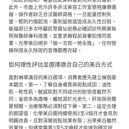
此外，市面上充斥許多非法美容工作室使用廉價儀
器，操作者缺乏合法醫師資格，一旦能量控制失
當，輕則灼傷起泡，重則留疤或造成永久性白斑。
衛福部已多次呼籲民眾選址前務必確認診所開業執
照與醫師專科證書，並要求療程前簽署知情同意
書。光學美白絕非「做一次就一勞永逸」，任何號
稱保證永久除斑的宣傳都應存疑。
如何理性評估並選擇適合自己的美白方式
面對琳瑯滿目的美白選項，消費者應先建立幾個基
本觀念。第一，了解自身膚質與斑點成因：油性
肌、乾性肌、敏感肌對不同成分的耐受度截然不
同；雀斑多為遺傳，曬斑源於光老化，肝斑與荷爾
蒙相關，治療策略必須對症下藥。第二，設定合理
的期望值：化學美白需持續使用2至3個月才會見到
明顯改善，且對深層斑點效果有限；光學美白雖然
效果快，但通常需要3至5次療程才能達到穩定狀