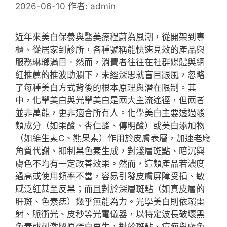
2026-06-10
作者:
admin
近年來美白保養與醫美療程蔚為風潮，從開架到專
櫃、從居家到診所，各種號稱能快速見效的產品與
服務琳瑯滿目。然而，消費者往往在社群媒體與網
紅推薦的推波助瀾下，未經深思就盲目跟風，忽略
了每種美白方式背後的根本原理與潛在限制。其
中，化學美白與光學美白是兩大主流途徑，但兩者
並非萬能，更非適合所有人。化學美白主要透過酸
類成分（如果酸、杏仁酸、傳明酸）或美白添加物
（如維生素C、熊果素）作用於皮膚表層，加速老廢
角質代謝、抑制黑色素生成，對淺層斑點、暗沉與
膚色不均有一定改善效果。然而，這類產品若濃度
過高或使用頻率不當，容易引發皮膚屏障受損、敏
感泛紅甚至反黑；而且對於深層斑點（如真皮層的
肝斑、色素痣）幾乎無能為力。光學美白則依賴雷
射、脈衝光、皮秒等光電儀器，以特定波長破壞黑
色素或刺激膠原蛋白再生，對於斑點、痘疤與膚色