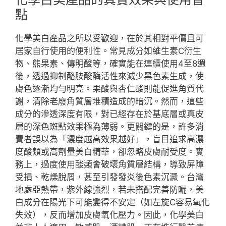
點
化學美白產品之所以受歡迎，在於其相對平價且可
居家自行使用的便利性。常見成分如維生素C衍生
物、熊果素、傳明酸等，確實能在連續使用4至8週
後，透過抑制酪胺酸酶活性來減少黑色素生成，使
膚色逐漸均勻明亮。果酸與杏仁酸則能促進角質代
謝，清除老廢角質層堆積造成的暗沉。然而，這些
成分的滲透深度有限，對已經存在於基底層或真皮
層的深色斑點效果極為薄弱。更關鍵的是，許多消
費者誤以為「濃度越高效果越好」，盲目追求高濃
度酸類或高劑量美白精華，卻忽略皮膚耐受度。實
務上，過度使用酸類會破壞角質層結構，導致屏障
受損、乾燥脫屑，甚至引發發炎後色素沉澱。台灣
地處亞熱帶，紫外線強烈，若未搭配完善防曬，美
白成分在陽光下可能變得不安定（如左旋C容易氧化
失效），反而增加皮膚氧化壓力。因此，化學美白