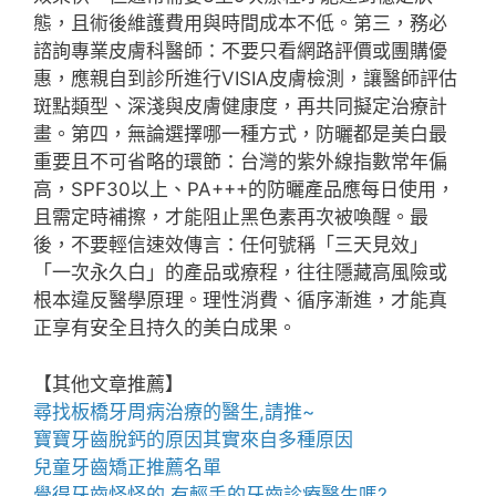
態，且術後維護費用與時間成本不低。第三，務必
諮詢專業皮膚科醫師：不要只看網路評價或團購優
惠，應親自到診所進行VISIA皮膚檢測，讓醫師評估
斑點類型、深淺與皮膚健康度，再共同擬定治療計
畫。第四，無論選擇哪一種方式，防曬都是美白最
重要且不可省略的環節：台灣的紫外線指數常年偏
高，SPF30以上、PA+++的防曬產品應每日使用，
且需定時補擦，才能阻止黑色素再次被喚醒。最
後，不要輕信速效傳言：任何號稱「三天見效」
「一次永久白」的產品或療程，往往隱藏高風險或
根本違反醫學原理。理性消費、循序漸進，才能真
正享有安全且持久的美白成果。
【其他文章推薦】
尋找
板橋牙周病治療
的醫生,請推~
寶寶牙齒脫鈣
的原因其實來自多種原因
兒童牙齒矯正推薦
名單
覺得牙齒怪怪的,有輕手的
牙齒診療
醫生嗎?